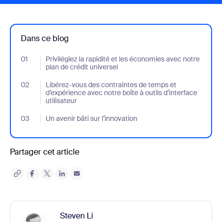
Dans ce blog
01
- Jumplink to Privilégiez la rapidité et les économies avec notre 
Privilégiez la rapidité et les économies avec notre
plan de crédit universel
02
- Jumplink to Libérez-vous des contraintes de temps et d’expérien
Libérez-vous des contraintes de temps et
d’expérience avec notre boîte à outils d’interface
utilisateur
03
- Jumplink to Un avenir bâti sur l’innovation
Un avenir bâti sur l’innovation
Partager cet article
Steven Li