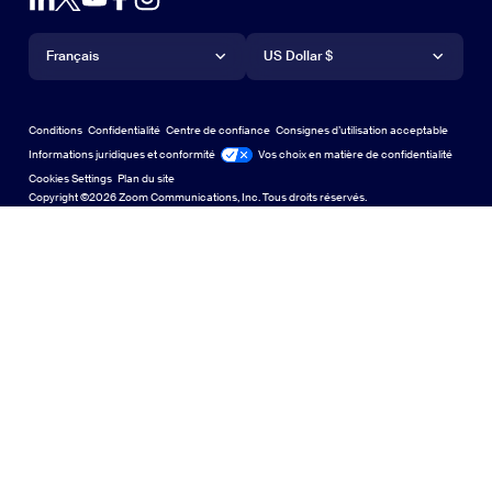
Compte
Demander une démo
Demander une démo
Application iPhone/iPad
Application iPhone/iPad
Langue
Devise
Centre d’assistance
Centre d’assistance
Webinaires et événements
Application Android
Français
Application Android
US Dollar $
Centre d’apprentissage
Centre d’expérience Zoom
Centre d’expérience Zoom
Arrière-plans virtuels Zoom
Arrière-plans virtuels de Zoom
Deutsch
US Dollar $
Communauté Zoom
Conditions
Confidentialité
Centre de confiance
Consignes d’utilisation acceptable
English
Bibliothèque de contenu technique
Bibliothèque de contenu tech
Informations juridiques et conformité
Conformité juridique
Vos choix en matière de confidentialité
Cookies Settings
Plan du site
Plan du site
Español
Commentaires
Copyright ©2026 Zoom Communications, Inc. Tous droits réservés.
Nous contacter
Nous contacter
Français
Accessibilité
Indonesia
Assistance aux développeurs
Assistance pour les développeurs
Italiano
Confidentialité, sécurité, politiques juridiques et
日本語
déclaration de transparence relative à la loi sur l’esclavage
moderne
Confidentialité, sécurité, politiques juridiques et déclar
한국어
Nederlands
Polski