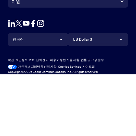
지원
지원
영업팀에 문의
브라우저 확장프로그램
테스트 줌
플랜 & 가격
Outlook 플러그인
계정
데모 요청하기
iPhone 및 iPad 앱
iPhone 및 iPad 앱
언어
통화
지원 센터
지원 센터
웨비나 및 이벤트
Android 앱
한국어
Android 앱
US Dollar $
학습 센터
Zoom 체험 센터
Zoom 체험 센터
Zoom 가상 배경
Deutsch
US Dollar $
Zoom 커뮤니티
Zoom for Startups
Zoom for Startups
약관
개인정보 보호
신뢰 센터
허용 가능한 사용 지침
법률 및 규정 준수
English
기술 콘텐츠 라이브러리
기술 콘텐츠 라이브러리
개인정보 처리방침 선택 사항
Cookies Settings
사이트맵
사이트맵
Copyright ©2026 Zoom Communications, Inc. All rights reserved.
Español
피드백
문의하기
문의처
Français
접근성
Indonesia
개발자 지원
Italiano
개인 정보 보호, 보안, 법률 정책 및 현대판 노예방지법 투명성
日本語
선언문
한국어