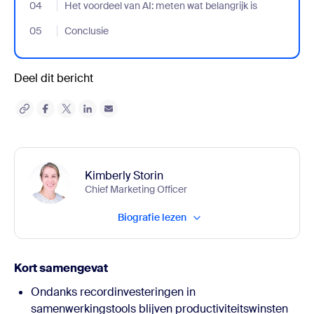
04
- Jumplink to Het voordeel van AI: meten wat belangrijk is
Het voordeel van AI: meten wat belangrijk is
05
- Jumplink to Conclusie
Conclusie
Deel dit bericht
Kimberly Storin
Chief Marketing Officer
Biografie lezen
Kort samengevat
Ondanks recordinvesteringen in
samenwerkingstools blijven productiviteitswinsten