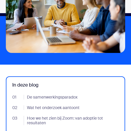
In deze blog
01
- Jumplink to De samenwerkingsparadox
De samenwerkingsparadox
02
- Jumplink to Wat het onderzoek aantoont
Wat het onderzoek aantoont
03
- Jumplink to Hoe we het zien bij Zoom: van adoptie tot resultat
Hoe we het zien bij Zoom: van adoptie tot
resultaten