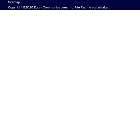
Sitemap
Sitemap
Español
Feedback
Copyright ©2026 Zoom Communications, Inc. Alle Rechte vorbehalten.
Kontakt
Contact Us
Français
Barrierefreiheit
Indonesia
Entwicklerunterstützung
Italiano
Transparenzerklärung zum Datenschutz, zur Sicherheit, zu
日本語
rechtlichen Richtlinien und zum Modern Slavery Act
한국어
Nederlands
Polski
Português
Русский
Svenska
Türkçe
Tiếng Việt