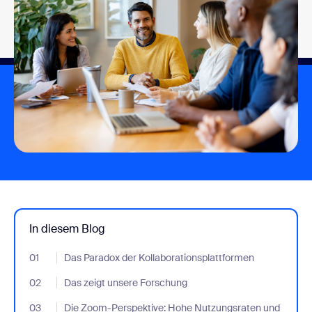
In diesem Blog
01
- Jumplink to Das Paradox der Kollaborationsplattformen
Das Paradox der Kollaborationsplattformen
02
- Jumplink to Das zeigt unsere Forschung
Das zeigt unsere Forschung
03
- Jumplink to Die Zoom-Perspektive: Hohe Nutzungsraten und
Die Zoom-Perspektive: Hohe Nutzungsraten und