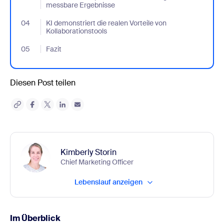
messbare Ergebnisse
04
- Jumplink to KI demonstriert die realen Vorteile von Kollaborati
KI demonstriert die realen Vorteile von
Kollaborationstools
05
- Jumplink to Fazit
Fazit
Diesen Post teilen
Kimberly Storin
Chief Marketing Officer
Lebenslauf anzeigen
Im Überblick