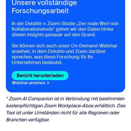
Unsere vollständige
Forschungsarbeit
In der
Deloitte × Zoom
-Studie „Der reale Wert von
Kollaborationstools“ gehen wir den Daten hinter
diesen Insights genauer auf den Grund.
Sie können sich auch unser On-Demand-Webinar
ansehen, in dem Deloitte und Zoom darüber
sprechen, was diese Forschung für Ihr
Unternehmen bedeutet.
Bericht herunterladen
Bericht herunterladen
Webinar ansehen
Webinar ansehen
* Zoom AI Companion ist in Verbindung mit bestimmten
kostenpflichtigen Zoom Workplace-Abos erhältlich. Das
Tool ist unter Umständen nicht für alle Regionen oder
Branchen verfügbar.