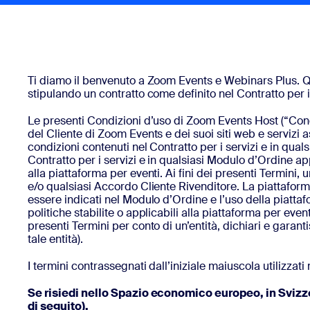
Installa sul desktop
Contattaci
Download center
+1.888.799.9666
/
+1.888.303.1012
Ti diamo il benvenuto a Zoom Events e Webinars Plus. Quan
stipulando un contratto come definito nel Contratto per i s
Le presenti Condizioni d’uso di Zoom Events Host (“Condizi
del Cliente di Zoom Events e dei suoi siti web e servizi a
condizioni contenuti nel Contratto per i servizi e in qual
Contratto per i servizi e in qualsiasi Modulo d’Ordine app
alla piattaforma per eventi. Ai fini dei presenti Termini
e/o qualsiasi Accordo Cliente Rivenditore. La piattaforma
essere indicati nel Modulo d’Ordine e l’uso della piattaf
politiche stabilite o applicabili alla piattaforma per eve
presenti Termini per conto di un’entità, dichiari e garantisc
tale entità).
I termini contrassegnati dall’iniziale maiuscola utilizzati
Se risiedi nello Spazio economico europeo, in Svizzer
di seguito).