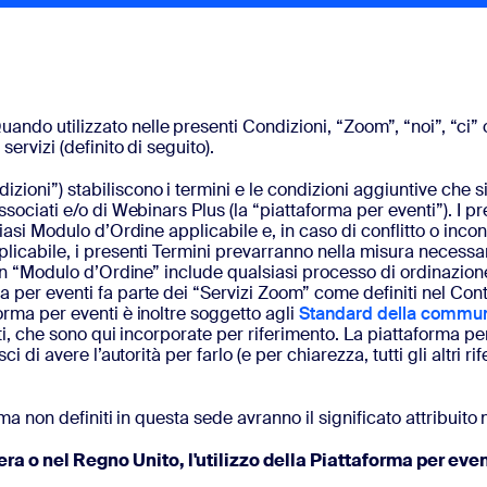
do utilizzato nelle presenti Condizioni, “Zoom”, “noi”, “ci” o 
ervizi (definito di seguito).
oni”) stabiliscono i termini e le condizioni aggiuntive che si 
ssociati e/o di Webinars Plus (la “piattaforma per eventi”). I pr
siasi Modulo d’Ordine applicabile e, in caso di conflitto o incon
licabile, i presenti Termini prevarranno nella misura necessaria
, un “Modulo d’Ordine” include qualsiasi processo di ordinazion
 per eventi fa parte dei “Servizi Zoom” come definiti nel Contra
orma per eventi è inoltre soggetto agli
Standard della commun
nti, che sono qui incorporate per riferimento. La piattaforma per
i di avere l’autorità per farlo (e per chiarezza, tutti gli altri ri
 ma non definiti in questa sede avranno il significato attribuito
a o nel Regno Unito, l'utilizzo della Piattaforma per even