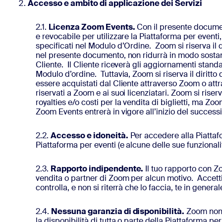
Accesso e ambito di applicazione dei Servizi
2.1.
Licenza Zoom Events.
Con il presente document
e revocabile per utilizzare la Piattaforma per eventi,
specificati nel Modulo d’Ordine. Zoom si riserva il d
nel presente documento, non ridurrà in modo sostanz
Cliente. Il Cliente riceverà gli aggiornamenti stan
Modulo d’ordine. Tuttavia, Zoom si riserva il diritto
essere acquistati dal Cliente attraverso Zoom o attr
riservati a Zoom e ai suoi licenziatari. Zoom si riserv
royalties e/o costi per la vendita di biglietti, ma Zo
Zoom Events entrerà in vigore all’inizio del successi
2.2.
Accesso e idoneità.
Per accedere alla Piattaf
Piattaforma per eventi (e alcune delle sue funzionalità
2.3.
Rapporto indipendente.
Il tuo rapporto con Zo
vendita o partner di Zoom per alcun motivo. Accett
controlla, e non si riterrà che lo faccia, te in genera
2.4.
Nessuna garanzia di disponibilità.
Zoom non g
la disponibilità di tutta o parte della Piattaforma pe