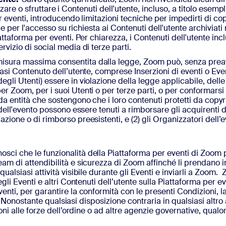
ilizzare o sfruttare i Contenuti dell'utente, incluso, a titolo ese
r eventi, introducendo limitazioni tecniche per impedirti di copi
bile per l'accesso su richiesta ai Contenuti dell'utente archivia
iattaforma per eventi. Per chiarezza, i Contenuti dell'utente i
vizio di social media di terze parti.
isura massima consentita dalla legge, Zoom può, senza preavvi
iasi Contenuto dell’utente, comprese Inserzioni di eventi o Eve
gli Utenti) essere in violazione della legge applicabile, delle
r Zoom, per i suoi Utenti o per terze parti, o per conformarsi 
da entità che sostengono che i loro contenuti protetti da copyr
dell'evento possono essere tenuti a rimborsare gli acquirenti dei
zione o di rimborso preesistenti, e (2) gli Organizzatori dell’
osci che le funzionalità della Piattaforma per eventi di Zoom 
am di attendibilità e sicurezza di Zoom affinché li prendano i
alsiasi attività visibile durante gli Eventi e inviarli a Zoom. Z
egli Eventi e altri Contenuti dell’utente sulla Piattaforma per 
enti, per garantire la conformità con le presenti Condizioni, l
ri. Nonostante qualsiasi disposizione contraria in qualsiasi altro
ioni alle forze dell’ordine o ad altre agenzie governative, qua