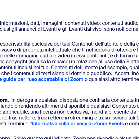
i, informazioni, dati, immagini, contenuti video, contenuti audio,
lusi gli annunci di Eventi e gli Eventi dal vivo, sono noti come
esponsabilità esclusiva dei tuoi Contenuti dell'utente e della con
ivacy o di proprietà intellettuale che ti richiedono di ottenere li
 delle immagini, audio e video in essi contenuti, e di fornire avv
i da copyright (inclusa la musica) in relazione all'uso della P
i contenuti inclusi nei tuoi Contenuti dell'utente (ad esempio, 
che i contenuti di terzi siano di dominio pubblico. Accetti ino
e guida per l’uso accettabile di Zoom
o qualsiasi altro termine
oom.
In deroga a qualsiasi disposizione contraria contenuta in
ando o rendendo altrimenti disponibile qualsiasi Contenuto del
 applicabile, una licenza non esclusiva, mondiale, esente da r
re, trasmettere, trasmettere in streaming e trasmissione tali Co
nti Termini e
l’Informativa sulla privacy di Zoom Events
e come
tente.
Salvo quanto qui indicato, Zoom non rivendica alcun dirit