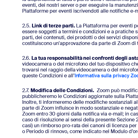
eventi, dei nostri server o per eseguire la manuten
Piattaforme per eventi iscrivendoti alle notifiche e-
2.5.
Link di terze parti.
La Piattaforma per eventi pot
essere soggetti a termini e condizioni e a pratiche su
parti, dei contenuti, dei prodotti o dei servizi disponib
costituiscono un'approvazione da parte di Zoom di tali 
2.6.
La tua responsabilità nei confronti degli asta
videocamera o del microfono del tuo dispositivo che 
trovarsi nel raggio della videocamera o del microfo
queste Condizioni e all’
Informativa sulla privacy Z
2.7.
Modifica delle Condizioni.
Zoom può modificare
pubblicheremo le Condizioni aggiornate sulla Piatt
Inoltre, ti informeremo delle modifiche sostanziali a
parte di Zoom influisce in modo sostanziale e negativ
Zoom entro 30 giorni dalla notifica via e-mail; in c
caso di risoluzione ai sensi della presente Sezione 2
casi) un rimborso pro-rata dei canoni di licenza per g
o Periodo di rinnovo, come indicato nel Modulo d’ordi