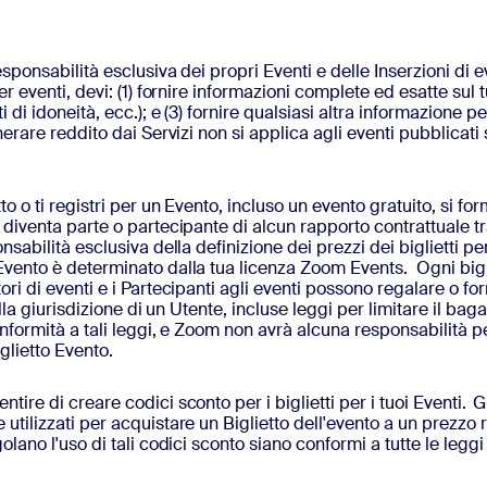
sponsabilità esclusiva dei propri Eventi e delle Inserzioni di ev
r eventi, devi: (1) fornire informazioni complete ed esatte sul t
 di idoneità, ecc.); e (3) fornire qualsiasi altra informazione 
nerare reddito dai Servizi non si applica agli eventi pubblicati
 o ti registri per un Evento, incluso un evento gratuito, si for
 diventa parte o partecipante di alcun rapporto contrattuale 
abilità esclusiva della definizione dei prezzi dei biglietti per
Evento è determinato dalla tua licenza Zoom Events. Ogni bigli
i di eventi e i Partecipanti agli eventi possono regalare o forn
ella giurisdizione di un Utente, incluse leggi per limitare il bag
onformità a tali leggi, e Zoom non avrà alcuna responsabilità p
iglietto Evento.
tire di creare codici sconto per i biglietti per i tuoi Eventi.
G
tilizzati per acquistare un Biglietto dell'evento a un prezzo r
lano l'uso di tali codici sconto siano conformi a tutte le leggi 