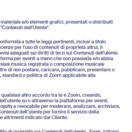
 materiale e/o elementi grafici, presentati o distribuiti
 "Contenuti dell'Utente".
formità a tutte le leggi pertinenti, inclusi a titolo
cenze per l'uso di contenuti di proprietà altrui, il
isi adeguati sui diritti di terzi sui Contenuti dell'utente.
iattaforma per eventi a meno che non possieda e/o abbia
qualsiasi musica registrata o composizione musicale
ltre di non postare, caricare, pubblicare, presentare o
, standard o politica di Zoom applicabile alla
 qualsiasi altro accordo tra te e Zoom, creando,
l’utente su o attraverso la piattaforma per eventi,
oyalty e revocabile per moderare, analizzare, archiviare,
ntenuti dell’utente per fornire il servizio della
 altrimenti indicato dal Cliente.
to di proprietà sui Contenuti dell'utente. Zoom, tuttavia,