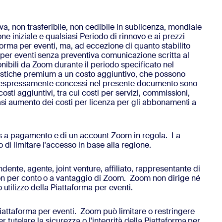
, non trasferibile, non cedibile in sublicenza, mondiale
one iniziale e qualsiasi Periodo di rinnovo e ai prezzi
aforma per eventi, ma, ad eccezione di quanto stabilito
 per eventi senza preventiva comunicazione scritta al
nibili da Zoom durante il periodo specificato nel
teristiche premium a un costo aggiuntivo, che possono
i non espressamente concessi nel presente documento sono
costi aggiuntivi, tra cui costi per servizi, commissioni,
lsiasi aumento dei costi per licenza per gli abbonamenti a
gs a pagamento e di un account Zoom in regola. La
to di limitare l'accesso in base alla regione.
dente, agente, joint venture, affiliato, rappresentante di
non per conto o a vantaggio di Zoom. Zoom non dirige né
o utilizzo della Piattaforma per eventi.
 Piattaforma per eventi. Zoom può limitare o restringere
r tutelare la sicurezza o l'integrità della Piattaforma per