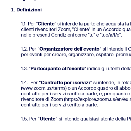
Definizioni
1.1. Per "
Cliente
" si intende la parte che acquista la
clienti rivenditori Zoom, "Cliente" in un Accordo q
nelle presenti Condizioni come "tu" e "tuo/a/i/e".
1.2. Per “
Organizzatore
dell'evento
” si intende il
per eventi per creare, organizzare, ospitare, promuov
1.3. "
Partecipante
all'evento
" indica gli utenti de
1.4. Per “
Contratto per i servizi
” si intende, in re
(www.zoom.us/terms) o un Accordo quadro di abboname
contratto per i servizi scritto a parte; e, per quanto
rivenditore di Zoom (https://explore.zoom.us/en/eula-
contratto per i servizi scritto a parte.
1.5. Per “
Utente
” si intende qualsiasi utente della Pi