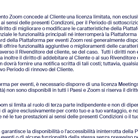
o Zoom concede al Cliente una licenza limitata, non esclusiva
 ai sensi delle presenti Condizoni, per il Periodo di sottoscrizi
iritto di migliorare o modificare le caratteristiche della Piatt
iale le funzionalità principali né interromperà la Piattaforma
dard della Piattaforma per eventi Zoom resi generalmente dispo
 di offrire funzionalità aggiuntive o miglioramenti delle carat
averso il Rivenditore del cliente, se del caso. Tutti i diritt
a inoltre il diritto di addebitare al Cliente o al suo Rivenditore 
om dovrà fornire una notifica scritta di tali costi; tuttavia, qua
vo Periodo di rinnovo del Cliente.
orma per eventi, è necessario disporre di una licenza Meetin
) non sono disponibili in tutti i Paesi e Zoom si riserva il dirit
om si limita al ruolo di terza parte indipendente e non di dipen
i di agire esclusivamente per conto tuo e a tuo vantaggio, e 
le né le tue prestazioni ai sensi delle presenti Condizioni o il tu
arantisce la disponibilità o l'accessibilità ininterrotta della
r eventi o di alcune funzionalità della stessa senza preavviso pe