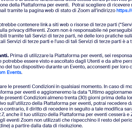
zione della Piattaforma per eventi. Potrai scegliere di riceve
mail tramite la pagina web di stato di Zoom all'indirizzo
https:/
rebbe contenere link a siti web o risorse di terze parti (“Serviz
lla privacy differenti. Zoom non è responsabile né perseguibile 
ili tramite tali Servizi di terze parti, né delle loro pratiche sulla
Servizi di terze parti e l'uso di tali Servizi di terze parti è a t
nti.
Prima di utilizzare la Piattaforma per eventi, sei responsa
potrebbe essere visto e ascoltato dagli Utenti e da altre perso
no del tuo dispositivo durante un Evento, acconsenti per loro 
oom Events
.
 le presenti Condizioni in qualsiasi momento. In caso di modi
aforma per eventi e aggiorneremo la data "Ultimo aggiornament
lle presenti Condizioni almeno trenta (30) giorni prima della lo
o sull’utilizzo della Piattaforma per eventi, potrai recedere d
aso contrario, il diritto di recedere in seguito a tale modific
.7, anche il tuo utilizzo della Piattaforma per eventi cesserà e
li eventi Zoom non utilizzati che rispecchino il resto del perio
ne) a partire dalla data di risoluzione.