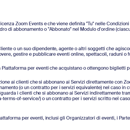
 licenza Zoom Events e che viene definita "Tu" nelle Condizioni
uadro di abbonamento o "Abbonato" nel Modulo d'ordine (ciascun
 Cliente o un suo dipendente, agente o altri soggetti che agisc
ere, gestire e pubblicare eventi online, spettacoli, raduni o fu
lla Piattaforma per eventi che acquistano o ottengono biglietti 
lazione ai clienti che si abbonano ai Servizi direttamente con Z
nto (o un contratto per i servizi equivalente) nel caso in c
 riguarda i clienti che si abbonano ai Servizi indirettamente tr
terms-of-service/) o un contratto per i servizi scritto nel cas
attaforma per eventi, inclusi gli Organizzatori di eventi, i Partec