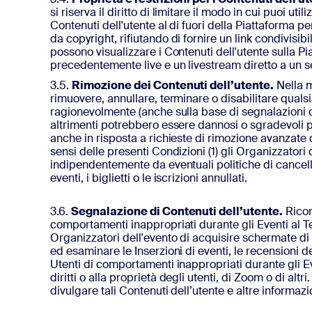
si riserva il diritto di limitare il modo in cui puoi ut
Contenuti dell'utente al di fuori della Piattaforma pe
da copyright, rifiutando di fornire un link condivisi
possono visualizzare i Contenuti dell'utente sulla P
precedentemente live e un livestream diretto a un ser
3.5.
Rimozione dei Contenuti dell’utente.
Nella m
rimuovere, annullare, terminare o disabilitare quals
ragionevolmente (anche sulla base di segnalazioni de
altrimenti potrebbero essere dannosi o sgradevoli pe
anche in risposta a richieste di rimozione avanzate 
sensi delle presenti Condizioni (1) gli Organizzatori 
indipendentemente da eventuali politiche di cancella
eventi, i biglietti o le iscrizioni annullati.
3.6.
Segnalazione di Contenuti dell’utente.
Ricon
comportamenti inappropriati durante gli Eventi al Te
Organizzatori dell'evento di acquisire schermate di qu
ed esaminare le Inserzioni di eventi, le recensioni d
Utenti di comportamenti inappropriati durante gli Ev
diritti o alla proprietà degli utenti, di Zoom o di alt
divulgare tali Contenuti dell’utente e altre informaz