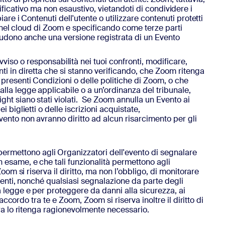
mplificativo ma non esaustivo, vietandoti di condividere i
are i Contenuti dell'utente o utilizzare contenuti protetti
ti nel cloud di Zoom e specificando come terze parti
ncludono anche una versione registrata di un Evento
so o responsabilità nei tuoi confronti, modificare,
nti in diretta che si stanno verificando, che Zoom ritenga
 presenti Condizioni o delle politiche di Zoom, o che
alla legge applicabile o a un’ordinanza del tribunale,
ight siano stati violati. Se Zoom annulla un Evento ai
 biglietti o delle iscrizioni acquistate,
evento non avranno diritto ad alcun risarcimento per gli
permettono agli Organizzatori dell'evento di segnalare
n esame, e che tali funzionalità permettono agli
oom si riserva il diritto, ma non l’obbligo, di monitorare
eventi, nonché qualsiasi segnalazione da parte degli
a legge e per proteggere da danni alla sicurezza, ai
 accordo tra te e Zoom, Zoom si riserva inoltre il diritto di
lora lo ritenga ragionevolmente necessario.