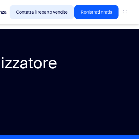
nza
Contatta il reparto vendite
Registrati gratis
cesso tra i clienti Zoom.
nizzatore
tings
oms
vas
rofondimenti CX