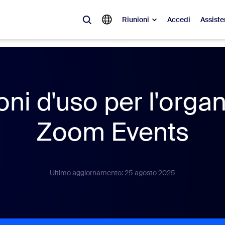
Riunioni
Accedi
Assiste
videnza
à del momento, le tendenze e le soluzioni che stanno riscuotendo più suc
ni d'uso per l'orga
Notes
Mee
Zoom Events
omMate
Ro
one
Can
Ultimo aggiornamento: 25 agosto 2025
tact Center
App
sai