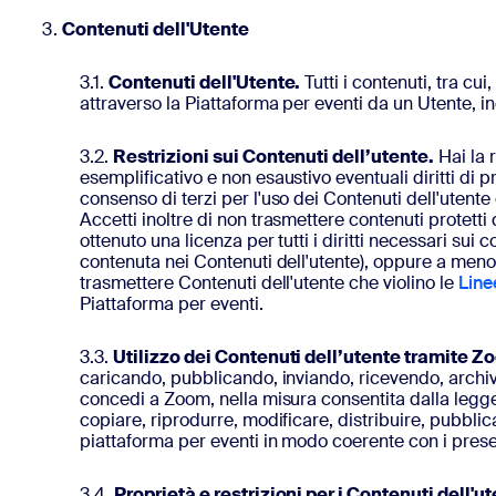
Contenuti dell'Utente
3.1.
Contenuti dell'Utente.
Tutti i contenuti, tra cu
attraverso la Piattaforma per eventi da un Utente, inc
3.2.
Restrizioni sui Contenuti dell’utente.
Hai la r
esemplificativo e non esaustivo eventuali diritti di pr
consenso di terzi per l'uso dei Contenuti dell'utente o
Accetti inoltre di non trasmettere contenuti protett
ottenuto una licenza per tutti i diritti necessari su
contenuta nei Contenuti dell'utente), oppure a meno 
trasmettere Contenuti dell'utente che violino le
Line
Piattaforma per eventi.
3.3.
Utilizzo dei Contenuti dell’utente tramite Z
caricando, pubblicando, inviando, ricevendo, archivi
concedi a Zoom, nella misura consentita dalla legge
copiare, riprodurre, modificare, distribuire, pubblica
piattaforma per eventi in modo coerente con i prese
3.4.
Proprietà e restrizioni per i Contenuti dell'u