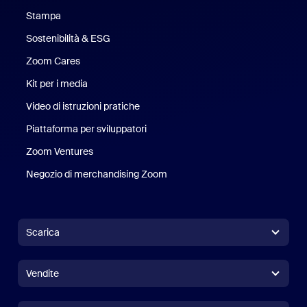
Stampa
Stampa
Sostenibilità & ESG
Sostenibilità ed ESG
Zoom Cares
Zoom Cares
Kit per i media
Kit media
Video di istruzioni pratiche
Piattaforma per sviluppatori
Zoom Ventures
Zoom Ventures
Negozio di merchandising Zoom
Negozio di merchandising Zoo
Scarica
App Zoom Workplace
App Zoom Workplace
Vendite
App Zoom Rooms
App Zoom Rooms
+1.888.799.9666
Clicca per chiamare