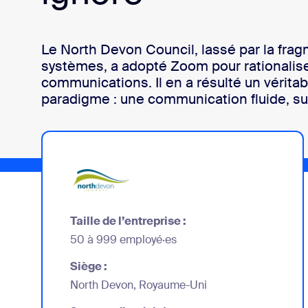
Développement
Bon
Le North Devon Council, lassé par la fra
Applications et intégrations
systèmes, a adopté Zoom pour rationalis
communications. Il en a résulté un vérit
paradigme : une communication fluide, su
Installer sur ordinateur
Contactez-nous
Centre de téléchargement
+1.888.799.9666
/
+1.888.303.101
Taille de l’entreprise :
50 à 999 employé·es
Siège :
North Devon, Royaume-Uni