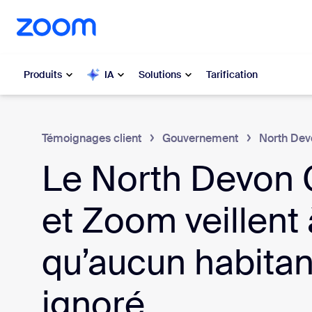
u contenu principal
r au chat d’aide
Produits
IA
Solutions
Tarification
Populaire
Popu
Témoignages client
Gouvernement
North Dev
Les solut
Le North Devon 
Zoom Workplace
moment
Services Zoom pour les
et Zoom veillent 
My 
entreprises
Zo
qu’aucun habitan
Zoom CX
Ph
ignoré
Zoom AI
Con