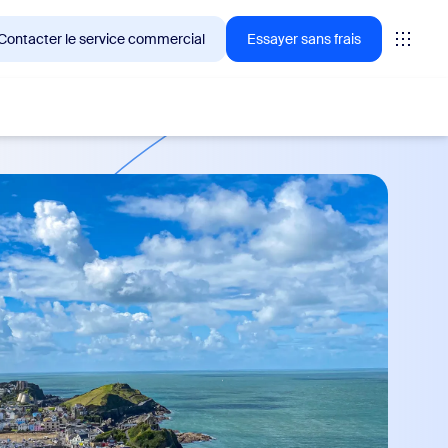
Contacter le service commercial
Essayer sans frais
🚀
NOUVEAU
entèle de Zoom en ce
Mes notes, votre assistant
pour la prise de notes
optimisée par l’IA
Capture, synthétise et extrait
automatiquement les mesures à
prendre à partir de toutes vos réunions
en ligne ou en présentiel.