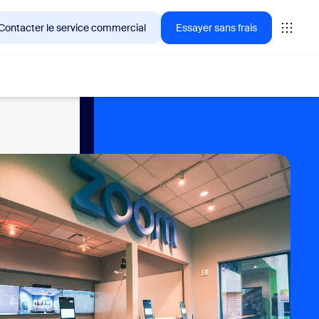
Contacter le service commercial
Essayer sans frais
ientèle de Zoom en ce moment.
tings
oms
vas
formance CX