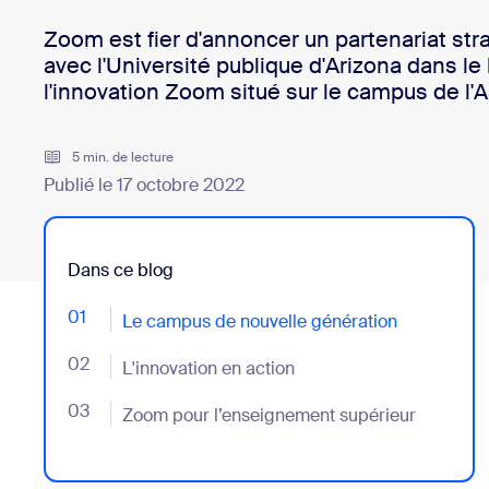
Bon
Développement
Zoom est fier d'annoncer un partenariat str
avec l'Université publique d'Arizona dans le
Applications et intégrations
l'innovation Zoom situé sur le campus de l'
5 min. de lecture
Installer sur ordinateur
Contactez-nous
Centre de téléchargement
+1.888.799.9666
/
+1.888.303.101
Publié le 17 octobre 2022
Dans ce blog
01
- Jumplink to Le campus de nouvelle génération
Le campus de nouvelle génération
02
- Jumplink to L'innovation en action
L'innovation en action
03
- Jumplink to Zoom pour l’enseignement supérieur
Zoom pour l’enseignement supérieur