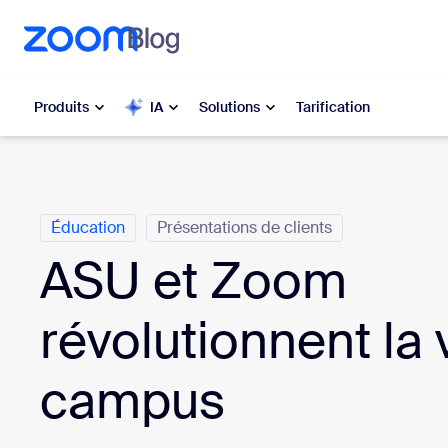
u contenu principal
r au chat d’aide
Produits
IA
Solutions
Tarification
Catégories
Populaire
Popu
Éducation
Présentations de clients
Les solut
Zoom Workplace
ASU et Zoom
My 
Services Zoom pour les
entreprises
révolutionnent la v
Zo
Zoom CX
Ph
campus
Zoom AI
Con