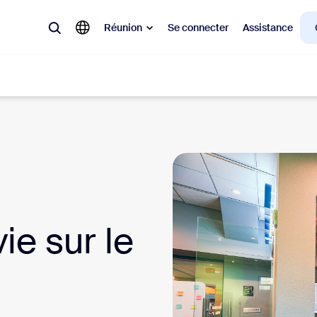
Réunion
Se connecter
Assistance
laire
ions en vogue, tendance, qui font le buzz : celles qui intéressent la cl
Notes
Mee
ie sur le
omMate
Ro
one
Can
tact Center
Per