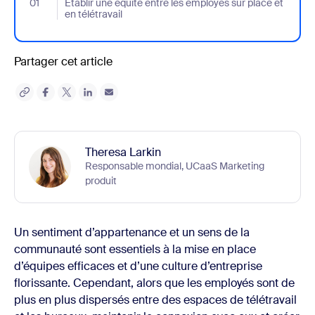
01
- Jumplink to Établir une équité entre les employés sur place et e
Établir une équité entre les employés sur place et
en télétravail
Partager cet article
Theresa Larkin
Responsable mondial, UCaaS Marketing
produit
Un sentiment d’appartenance et un sens de la
communauté sont essentiels à la mise en place
d’équipes efficaces et d’une culture d’entreprise
florissante. Cependant, alors que les employés sont de
plus en plus dispersés entre des espaces de télétravail