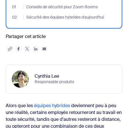
01
- Jumplink to Conseils de sécurité pour Zoom Rooms
Conseils de sécurité pour Zoom Rooms
02
- Jumplink to Sécurité des équipes hybrides d'aujourd'hui
Sécurité des équipes hybrides d'aujourd'hui
Partager cet article
Cynthia Lee
Responsable produits
Alors que les
équipes hybrides
deviennent peu à peu
une réalité, certains employés retourneront au travail en
toute sécurité, tandis que d'autres resteront à distance,
ou opteront pour une combinaison de ces deux