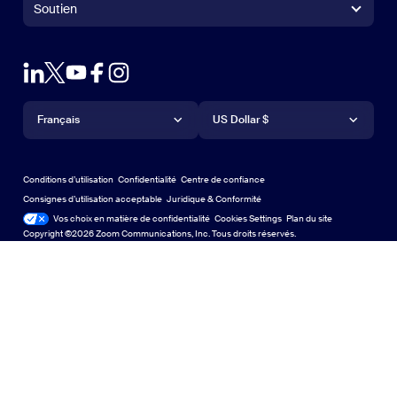
Contrôleur Zoom Rooms
Soutien
soutien
Contacter le service commercial
Module d'extension pour navigateur
Zoom sur le test
Tester Zoom
Plans & Tarification
Forfaits et tarification
Module d’extension pour Outlook
Compte
Demander une démonstration
Demander une démo
Application IPhone/IPad
Appli iPhone / iPad
Langue
Devise
Centre d'assistance
Centre d'assistance
Webinaires et événements
Application Android
Français
Appli Android
US Dollar $
Centre d'apprentissage
Centre d’expérience Zoom
Centre d’expérience Zoom
Arrière-plans virtuels Zoom
Arrière-plans virtuels de Zoom
Deutsch
US Dollar $
Communauté Zoom
Conditions d’utilisation
Confidentialité
Centre de confiance
English
Bibliothèque de contenu technique
Bibliothèque de contenu tech
Consignes d’utilisation acceptable
Juridique & Conformité
Conformité juridique
Vos choix en matière de confidentialité
Cookies Settings
Plan du site
Plan du site
Español
Commentaires
Copyright ©2026 Zoom Communications, Inc. Tous droits réservés.
Nous contacter
Contact Us
Français
Accessibilité
日本語
Soutien aux développeurs
Assistance pour les développeurs
Português
Confidentialité, sécurité, politiques juridiques et
déclaration de transparence de la loi sur l'esclavage
moderne
Confidentialité, sécurité, politiques juridiques et déclar