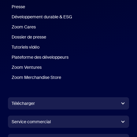
Presse
Presse
Développement durable & ESG
Développement durable et critè
Zoom Cares
Zoom Cares
Dossier de presse
Kit support
Tutoriels vidéo
Plateforme des développeurs
Zoom Ventures
Zoom Ventures
Zoom Merchandise Store
Zoom Merchandise Store
Télécharger
Application Zoom Workplace
Application Zoom Workplace
Service commercial
Application Zoom Rooms
Application Zoom Rooms
1.888.799.9666
Cliquer pour appeler