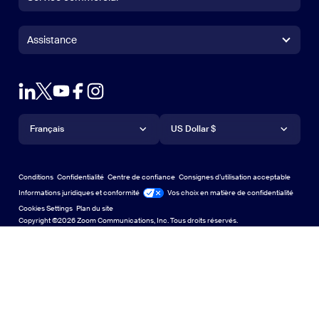
Application Zoom Rooms
Application Zoom Rooms
+1.888.799.9666
Cliquer pour appeler
Contrôleur Zoom Rooms
Assistance
Assistance
Contacter le service commercial
Module d’extension pour navigateur
Tester Zoom
Tester Zoom
Forfaits et tarification
Forfaits et tarification
Module d’extension pour Outlook
Compte
Demander une démo
Demander une démo
Application iPhone/iPad
Application iPhone/iPad
Langue
Devise
Centre d’assistance
Centre d’assistance
Webinaires et événements
Application Android
Français
Application Android
US Dollar $
Centre d’apprentissage
Centre d’expérience Zoom
Centre d’expérience Zoom
Arrière-plans virtuels Zoom
Arrière-plans virtuels de Zoom
Deutsch
US Dollar $
Communauté Zoom
Conditions
Confidentialité
Centre de confiance
Consignes d’utilisation acceptable
English
Bibliothèque de contenu technique
Bibliothèque de contenu tech
Informations juridiques et conformité
Conformité juridique
Vos choix en matière de confidentialité
Cookies Settings
Plan du site
Plan du site
Español
Commentaires
Copyright ©2026 Zoom Communications, Inc. Tous droits réservés.
Nous contacter
Nous contacter
Français
Accessibilité
日本語
Assistance aux développeurs
Assistance pour les développeurs
Português
Confidentialité, sécurité, politiques juridiques et