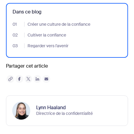
Dans ce blog
01
- Jumplink to Créer une culture de la confiance
Créer une culture de la confiance
02
- Jumplink to Cultiver la confiance
Cultiver la confiance
03
- Jumplink to Regarder vers l'avenir
Regarder vers l'avenir
Partager cet article
Lynn Haaland
Directrice de la confidentialité