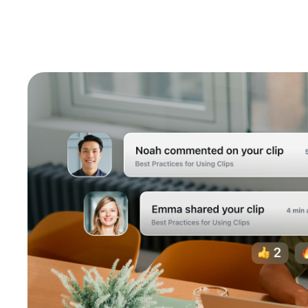
Desarrolladores
Bon
Aplicaciones e integraciones
Instalar en el escritorio
Iniciar contacto
Centro de descargas
+1.888.799.9666
/
+1.888.303.1012