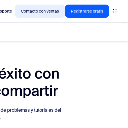
oporte
Contacto con ventas
Registrarse gratis
ciones en las que los clientes de Zoom están interesados
 éxito con
compartir
niones
oms
 de problemas y tutoriales del
vas
.
ormación de CX