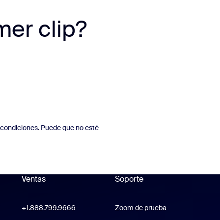
mer clip?
 condiciones. Puede que no esté
Ventas
Soporte
Soporte
+1.888.799.9666
Haga clic para llamar
Zoom de prueba
Probar Zoom
Zoom Workplace