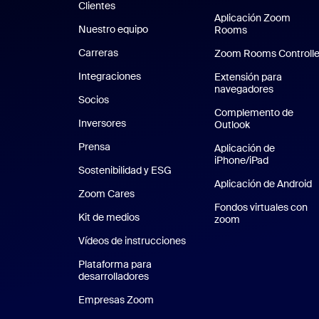
Clientes
Clientes
Aplicación Zoom
Nuestro equipo
Nuestro equipo
Rooms
Aplicación Zo
Carreras
Carreras
Zoom Rooms Controlle
Integraciones
Extensión para
navegadores
Socios
Complemento de
Inversores
Outlook
Prensa
Prensa
Aplicación de
iPhone/iPad
Aplicación
Sostenibilidad y ESG
Sostenibilidad y ESG
Aplicación de Android
A
Zoom Cares
Zoom Cares
Fondos virtuales con
Kit de medios
Kit de medios
zoom
Fondos virtuales
Vídeos de instrucciones
Plataforma para
desarrolladores
Empresas Zoom
Zoom Ventures