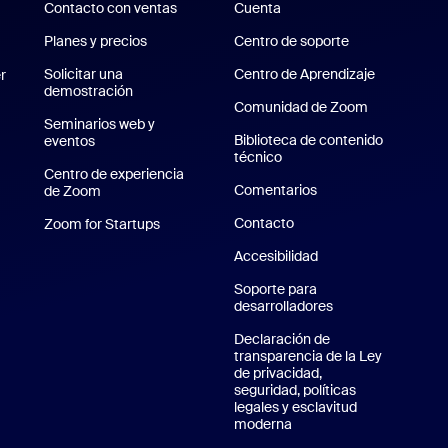
Contacto con ventas
Cuenta
Planes y precios
Planes y precios
Centro de soporte
Centro de sopo
om Rooms
Solicitar una
Centro de Aprendizaje
Centro de 
r
demostración
Solicitar una demostración
Comunidad de Zoom
Seminarios web y
Biblioteca de contenido
eventos
técnico
Biblioteca de contenido t
Centro de experiencia
Comentarios
de Zoom
Centro de experiencia de Zoom
Contacto
Contacto
Zoom for Startups
Zoom for Startups
 de iPhone/iPad
Accesibilidad
plicación de Android
Soporte para
desarrolladores
Soporte para desa
 de Zoom
Declaración de
transparencia de la Ley
de privacidad,
seguridad, políticas
legales y esclavitud
moderna
Privacidad, seguridad, po