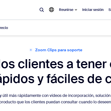
Reunirse
Iniciar sesión
S
recio
lar
Zoom Clips para soporte
olicitado, lo que está en tendencia, lo que genera expectativa: las solu
os clientes a tener
 momento.
ápidos y fáciles de 
 notas
Reu
omMate
Ro
y útil más rápidamente con vídeos de incorporación, solución
one
Can
producto que los clientes puedan consultar cuando lo deseen
tro de contacto
Inf