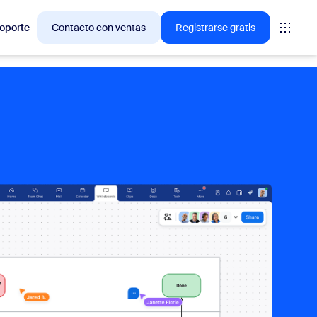
oporte
Contacto con ventas
Registrarse gratis
ciones en las que los clientes de Zoom están interesados
niones
oms
vas
ormación de CX