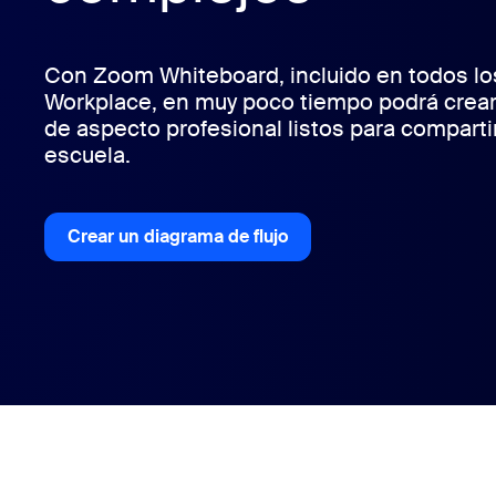
Con Zoom Whiteboard, incluido en todos l
Instalar en el escritorio
Iniciar contacto
Workplace, en muy poco tiempo podrá crear
Centro de descargas
+1.888.799.9666
/
+1.888.303.1012
de aspecto profesional listos para compartir 
escuela.
Crear un diagrama de flujo
Crear un diagrama de flujo