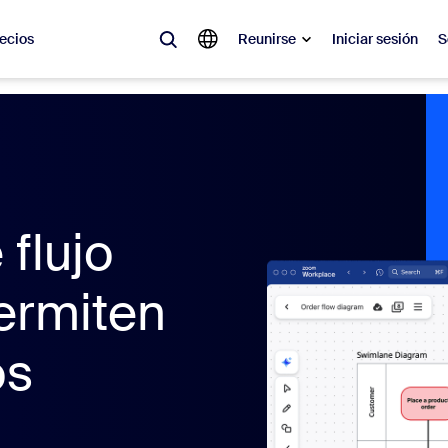
ecios
Reunirse
Iniciar sesión
S
lar
olicitado, lo que está en tendencia, lo que genera expectativa: las solu
 momento.
flujo
 notas
Reu
omMate
Ro
permiten
one
Can
os
tro de contacto
Inf
sai