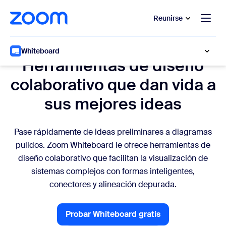
 al contenido principal
 ir al chat de ayuda
Reunirse
Diseñar y diagramar
Whiteboard
Herramientas de diseño
colaborativo que dan vida a
sus mejores ideas
Pase rápidamente de ideas preliminares a diagramas
pulidos. Zoom Whiteboard le ofrece herramientas de
diseño colaborativo que facilitan la visualización de
sistemas complejos con formas inteligentes,
conectores y alineación depurada.
Probar Whiteboard gratis
Probar Whiteboard gratis