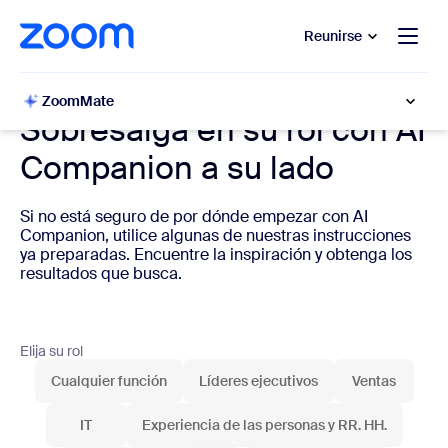
 al contenido principal
 ir al chat de ayuda
Reunirse
AI Companion para el trabajo
ZoomMate
‎Sobresalga en su rol con AI
Companion a su lado
‎Si no está seguro de por dónde empezar con AI
Companion, utilice algunas de nuestras instrucciones
ya preparadas. Encuentre la inspiración y obtenga los
resultados que busca.
Elija su rol
Cualquier función
Líderes ejecutivos
Ventas
IT
Experiencia de las personas y RR. HH.