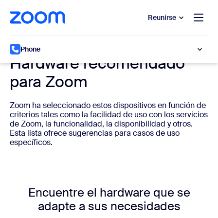
 al contenido principal
 ir al chat de ayuda
Reunirse
Hardware del sistema de telefonía en la nube
Phone
Hardware recomendado
para Zoom
Zoom ha seleccionado estos dispositivos en función de
criterios tales como la facilidad de uso con los servicios
de Zoom, la funcionalidad, la disponibilidad y otros.
Esta lista ofrece sugerencias para casos de uso
específicos.
Encuentre el hardware que se
adapte a sus necesidades