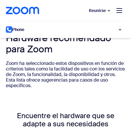
 al contenido principal
 ir al chat de ayuda
Reunirse
Hardware del sistema de telefonía en la nube
Phone
Hardware recomendado
para Zoom
Zoom ha seleccionado estos dispositivos en función de
criterios tales como la facilidad de uso con los servicios
de Zoom, la funcionalidad, la disponibilidad y otros.
Esta lista ofrece sugerencias para casos de uso
específicos.
Encuentre el hardware que se
adapte a sus necesidades