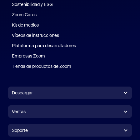
Sostenibilidad y ESG
Sostenibilidad y ESG
Zoom Cares
Zoom Cares
Kit de medios
Kit de medios
Vídeos de instrucciones
Plataforma para desarrolladores
Empresas Zoom
Zoom Ventures
Tienda de productos de Zoom
Tienda de productos de Zoom
Descargar
Aplicación Zoom Workplace
Aplicación Zoom Workplace
Ventas
Aplicación Zoom Rooms
Aplicación Zoom Rooms
+1.888.799.9666
Haga clic para llamar
Zoom Rooms Controller
Soporte
Soporte
Contacto con ventas
Extensión para navegadores