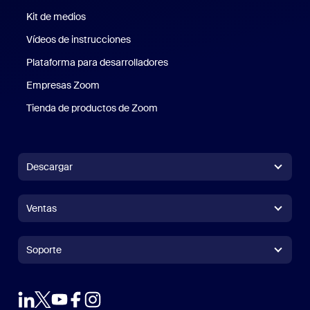
Kit de medios
Kit de medios
Vídeos de instrucciones
Plataforma para desarrolladores
Empresas Zoom
Zoom Ventures
Tienda de productos de Zoom
Tienda de productos de Zoom
Descargar
Aplicación Zoom Workplace
Aplicación Zoom Workplace
Ventas
Aplicación Zoom Rooms
Aplicación Zoom Rooms
+1.888.799.9666
Haga clic para llamar
Zoom Rooms Controller
Soporte
Soporte
Contacto con ventas
Extensión para navegadores
Zoom de prueba
Probar Zoom
Planes y precios
Planes y precios
Complemento de Outlook
Cuenta