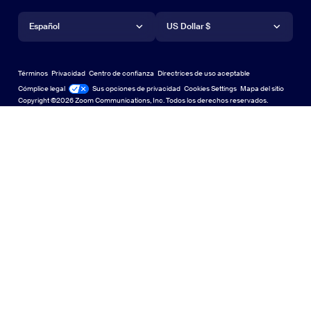
Solicitar una demostración
Solicitar una demostración
Aplicación de iPhone/iPad
Aplicación de iPhone/iPad
Idioma
Moneda
Centro de soporte
Centro de soporte
Seminarios web y eventos
Aplicación de Android
Español
Aplicación de Android
US Dollar $
Centro de Aprendizaje
Centro de Aprendizaje
Centro de experiencia de Zoom
Centro de experiencia de Zoom
Fondos virtuales con zoom
Fondos virtuales de Zoom
Deutsch
US Dollar $
Comunidad de Zoom
Zoom for Startups
Zoom for Startups
Términos
Privacidad
Centro de confianza
Directrices de uso aceptable
English
Biblioteca de contenido técnico
Biblioteca de contenido técnico
Cómplice legal
Legal y cumplimiento
Sus opciones de privacidad
Cookies Settings
Mapa del sitio
Mapa del sitio
Copyright ©2026 Zoom Communications, Inc. Todos los derechos reservados.
Español
Comentarios
Contacto
Contacto
Français
Accesibilidad
Indonesia
Soporte para desarrolladores
Soporte para desarrolladores
Italiano
Declaración de transparencia de la Ley de privacidad,
日本語
seguridad, políticas legales y esclavitud moderna
Privacidad, segu
한국어
Nederlands
Polski
Português