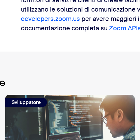
fornitori di servizi e clienti di creare fac
utilizzano le soluzioni di comunicazione 
developers.zoom.us
per avere maggiori i
documentazione completa su
Zoom API
he
Sviluppatore