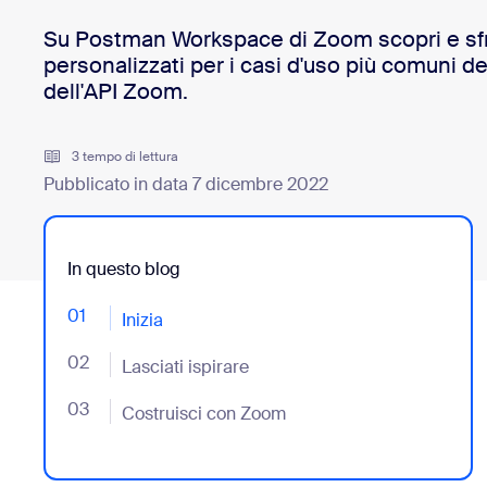
Su Postman Workspace di Zoom scopri e sfrut
personalizzati per i casi d'uso più comuni de
Installa sul desktop
Contattaci
dell'API Zoom.
Download center
+1.888.799.9666
/
+1.888.303.1012
3 tempo di lettura
Pubblicato in data 7 dicembre 2022
In questo blog
01
- Jumplink to Inizia
Inizia
02
- Jumplink to Lasciati ispirare
Lasciati ispirare
03
- Jumplink to Costruisci con Zoom
Costruisci con Zoom