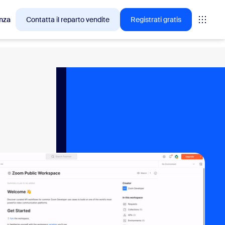
nza
Contatta il reparto vendite
Registrati gratis
cesso tra i clienti Zoom.
tings
oms
vas
rofondimenti CX