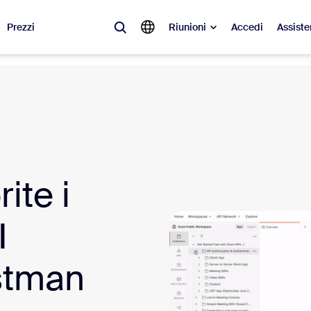
Prezzi
Riunioni
Accedi
Assiste
videnza
à del momento, le tendenze e le soluzioni che stanno riscuotendo più suc
Notes
Mee
ite i
omMate
Ro
one
Can
I
tact Center
App
ostman
sai