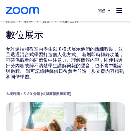
跳至主要內容
跳至協助聊天
開會
產業
教育
資源
教師工具
數位展示
允許遠端和教室內學生以多模式展示他們的熟練程度，並
且透過混合式學習打造個人化方式。 新增即時轉錄功能，
可確保觀看的同儕集中注意力、理解簡報內容，即使錯過
部分內容或聽不清楚學生講解簡報的聲音，也不會中斷參
與過程。 還可記錄轉錄供日後參考並進一步支援內容精熟
和同儕學習。
大概時間：5-30 分鐘 (依據簡報數量而定)