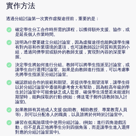
實作方法
透過分組討論第一次實作虛擬途徑前，重要的是：
確定學生分工合作時所需的課程，以獲得額外支援、協作，或
是延長個人作業時間。
說明為什麼要建立分組討論室，因為虛擬途徑也能夠讓學生擁
有對內容和作業環境的選項，也可讓教師設計同質和異質的小
組，透過同儕學習或額外的教師支援，實現對內容的深度掌
握。
決定學生將如何進行分組。教師可以將學生指派至討論室，或
讓學生自行選擇討論室。如果是由教師進行指派，可以考慮事
先將學生指派至分組討論室。
確認群組合作的規範和期望。若提供學生期望清單，讓學生得
以於分組討論室中遵循和參考會大有幫助，因為較高年級的學
生於討論室中可能會缺乏成人監督。確保學生清楚若未能達到
期望時，能夠採取的行動 (例如：傳送電子郵件請教師加入討
論室)。
如果教師有其他成人支援 (如助教、輔助教授、專業教育人員
等)，則可以分配各人的職責，以及誰將於何時於討論室中。
練習在低風險環境中使用分組討論。(例如：進行四角遊戲活
動，但不是真正地將學生分到四個角落，而是讓學生進入選擇
對應的分組討論室當中)。