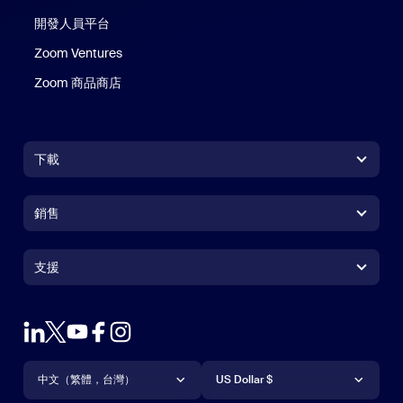
開發人員平台
Zoom Ventures
Zoom 商品商店
Zoom 商品商店
下載
Zoom Workplace 應用程式
Zoom Workplace 應用程式
銷售
Zoom Rooms 應用程式
Zoom Rooms 應用程式
+1.888.799.9666
按一下以撥打電話
Zoom Rooms Controller
支援
支援
聯絡銷售人員
瀏覽器延伸功能
測試 Zoom
方案與定價
Outlook 外掛程式
帳戶
申請示範
iPhone/iPad 應用程式
iPhone/iPad 應用程式
語言
貨幣
支援中心
支援中心
網路研討會和活動
Android 應用程式
中文（繁體，台灣）
Android 應用程式
US Dollar $
學習中心