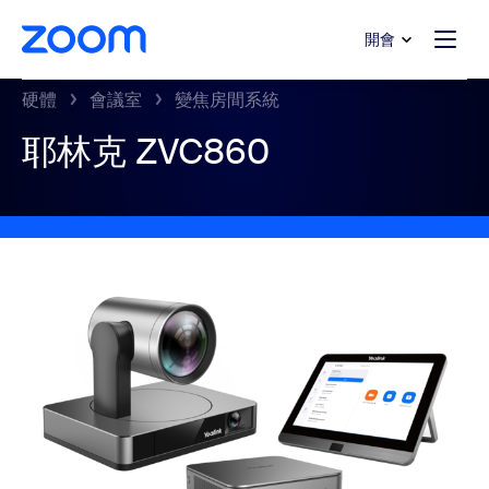
跳至主要內容
跳至協助聊天
開會
硬體
會議室
變焦房間系統
耶林克 ZVC860