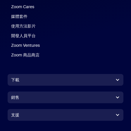
Zoom Cares
Zoom Cares
媒體套件
使用方法影片
開發人員平台
Zoom Ventures
Zoom 商品商店
Zoom 商品商店
下載
Zoom Workplace 應用程式
Zoom Workplace 應用程式
銷售
Zoom Rooms 應用程式
Zoom Rooms 應用程式
+1.888.799.9666
按一下以撥打電話
Zoom Rooms Controller
支援
支援
聯絡銷售人員
瀏覽器延伸功能
測試 Zoom
方案與定價