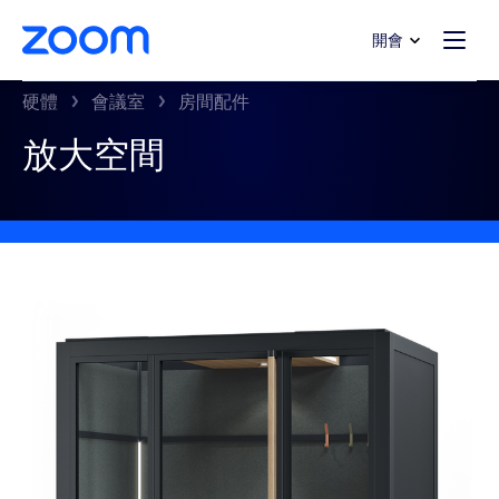
跳至主要內容
跳至協助聊天
開會
硬體
會議室
房間配件
放大空間