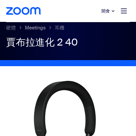
跳至主要內容
跳至協助聊天
開會
硬體
Meetings
耳機
賈布拉進化 2 40