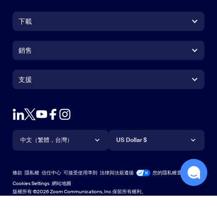
下載
Zoom Workplace 應用程式
Zoom Workplace 應用程式
銷售
Zoom Rooms 應用程式
Zoom Rooms 應用程式
+1.888.799.9666
按一下以撥打電話
Zoom Rooms Controller
支援
支援
聯絡銷售人員
瀏覽器延伸功能
測試 Zoom
方案與定價
Outlook 外掛程式
帳戶
申請示範
iPhone/iPad 應用程式
iPhone/iPad 應用程式
語言
貨幣
支援中心
支援中心
網路研討會和活動
Android 應用程式
中文（繁體，台灣）
Android 應用程式
US Dollar $
學習中心
Zoom 體驗中心
Zoom 體驗中心
Zoom 虛擬背景
Deutsch
US Dollar $
Zoom 社群
Zoom for Startups
Zoom for Startups
條款
隱私權
信任中心
可接受使用準則
法律與法規遵循
您的隱私權選擇
English
技術內容資料庫
技術內容資料庫
Cookies Settings
網站地圖
網站地圖
版權所有 ©2026 Zoom Communications, Inc.保留所有權利。
Español
意見反應
聯絡我們
聯絡我們
Français