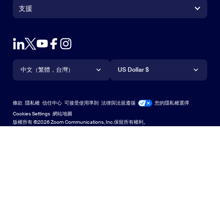
+1.888.799.9666
按一下以撥打電話
Zoom Rooms Controller
支援
支援
聯絡銷售人員
瀏覽器延伸功能
測試 Zoom
方案與定價
Outlook 外掛程式
帳戶
申請示範
iPhone/iPad 應用程式
iPhone/iPad 應用程式
語言
貨幣
支援中心
支援中心
網路研討會和活動
Android 應用程式
中文（繁體，台灣）
Android 應用程式
US Dollar $
學習中心
Zoom 體驗中心
Zoom 體驗中心
Zoom 虛擬背景
Deutsch
US Dollar $
Zoom 社群
Zoom for Startups
Zoom for Startups
條款
隱私權
信任中心
可接受使用準則
法律與法規遵循
您的隱私權選擇
English
技術內容資料庫
技術內容資料庫
Cookies Settings
網站地圖
網站地圖
版權所有 ©2026 Zoom Communications, Inc.保留所有權利。
Español
意見反應
聯絡我們
聯絡我們
Italiano
無障礙存取
日本語
開發人員支援
한국어
隱私權、安全性、法律政策和現代奴役法案透明性聲明
Polski
Português