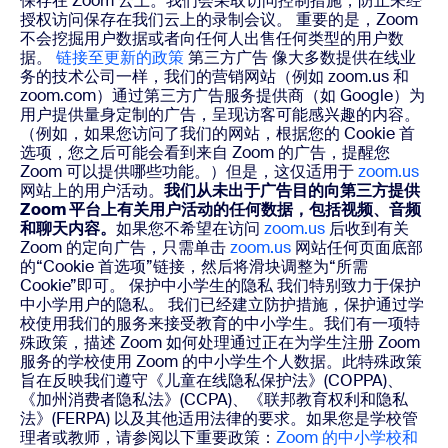
保存在 Zoom 云上。我们会采取访问控制措施，防止未经
授权访问保存在我们云上的录制会议。 重要的是，Zoom
不会挖掘用户数据或者向任何人出售任何类型的用户数
据。
链接至更新的政策
第三方广告 像大多数提供在线业
务的技术公司一样，我们的营销网站（例如 zoom.us 和
zoom.com）通过第三方广告服务提供商（如 Google）为
用户提供量身定制的广告，呈现访客可能感兴趣的内容。
（例如，如果您访问了我们的网站，根据您的 Cookie 首
选项，您之后可能会看到来自 Zoom 的广告，提醒您
Zoom 可以提供哪些功能。）但是，这仅适用于
zoom.us
网站上的用户活动。
我们从未出于广告目的向第三方提供
Zoom
平台上有关用户活动的任何数据，包括视频、音频
和聊天内容。
如果您不希望在访问
zoom.us
后收到有关
Zoom 的定向广告，只需单击
zoom.us
网站任何页面底部
的“Cookie 首选项”链接，然后将滑块调整为“所需
Cookie”即可。 保护中小学生的隐私 我们特别致力于保护
中小学用户的隐私。 我们已经建立防护措施，保护通过学
校使用我们的服务来接受教育的中小学生。我们有一项特
殊政策，描述 Zoom 如何处理通过正在为学生注册 Zoom
服务的学校使用 Zoom 的中小学生个人数据。此特殊政策
旨在反映我们遵守《儿童在线隐私保护法》(COPPA)、
《加州消费者隐私法》(CCPA)、《联邦教育权利和隐私
法》(FERPA) 以及其他适用法律的要求。如果您是学校管
理者或教师，请参阅以下重要政策：
Zoom 的中小学校和