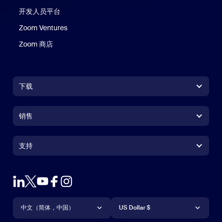
开发人员平台
Zoom Ventures
Zoom 商店
Zoom 商店
下载
Zoom Workplace 应用
Zoom Workplace 应用
销售
Zoom Rooms 应用
Zoom Rooms 应用
+1.888.799.9666
点击呼叫
Zoom Rooms Controller
支持
支持
联系销售人员
浏览器扩展
测试 Zoom
套餐和定价
Outlook 插件
账户
申请演示
iPhone/iPad 应用
iPhone/iPad 应用
语言
货币
支持中心
支持中心
网络研讨会和活动
Android 应用
中文（简体，中国）
Android 应用
US Dollar $
学习中心
Zoom 体验中心
Zoom 体验中心