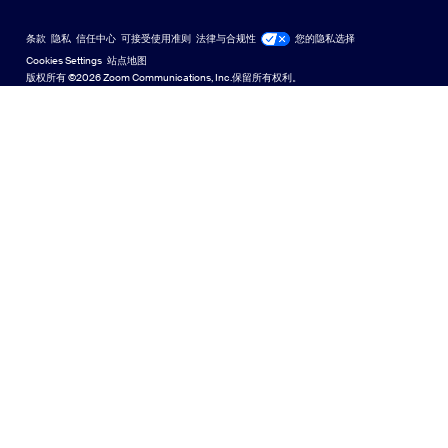
Zoom 虚拟背景
Deutsch
US Dollar $
Zoom 社区
Zoom for Startups
Zoom for Startups
条款
隐私
信任中心
可接受使用准则
法律与合规性
您的隐私选择
Español
技术内容库
技术内容库
Cookies Settings
站点地图
站点地图
版权所有 ©2026 Zoom Communications, Inc.保留所有权利。
Français
反馈
联系我们
联系我们
日本語
无障碍访问
한국어
开发人员支持
Português
隐私、安全、法律政策和《现代奴隶制法案》透明度声明
Русский
中文（简体，中国）
中文（繁體，台灣）