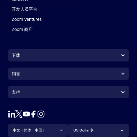
开发人员平台
Zoom Ventures
Zoom 商店
Zoom 商店
下载
Zoom Workplace 应用
Zoom Workplace 应用
销售
Zoom Rooms 应用
Zoom Rooms 应用
+1.888.799.9666
点击呼叫
Zoom Rooms Controller
支持
支持
联系销售人员
浏览器扩展
测试 Zoom
套餐和定价
Outlook 插件
账户
申请演示
iPhone/iPad 应用
iPhone/iPad 应用
语言
货币
支持中心
支持中心
网络研讨会和活动
Android 应用
中文（简体，中国）
Android 应用
US Dollar $