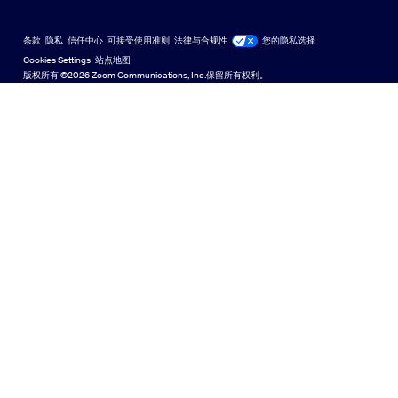
学习中心
Zoom 体验中心
Zoom 体验中心
Zoom 虚拟背景
Deutsch
US Dollar $
Zoom 社区
Zoom for Startups
Zoom for Startups
条款
隐私
信任中心
可接受使用准则
法律与合规性
您的隐私选择
English
技术内容库
技术内容库
Cookies Settings
站点地图
站点地图
版权所有 ©2026 Zoom Communications, Inc.保留所有权利。
Español
反馈
联系我们
联系我们
Français
无障碍访问
Indonesia
开发人员支持
日本語
隐私、安全、法律政策和《现代奴隶制法案》透明度声明
한국어
Nederlands
Polski
Português
Türkçe
Tiếng Việt