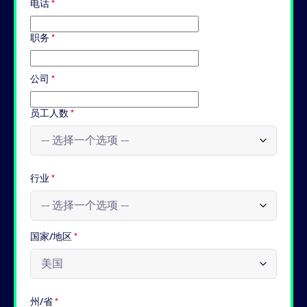
电话
*
职务
*
公司
*
员工人数
*
行业
*
国家/地区
*
州/省
*