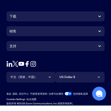
下载
Zoom Workplace 应用
Zoom Workplace 应用
销售
Zoom Rooms 应用
Zoom Rooms 应用
+1.888.799.9666
点击呼叫
Zoom Rooms Controller
支持
支持
联系销售人员
浏览器扩展
测试 Zoom
套餐和定价
Outlook 插件
账户
申请演示
iPhone/iPad 应用
iPhone/iPad 应用
语言
货币
支持中心
支持中心
网络研讨会和活动
Android 应用
中文（简体，中国）
Android 应用
US Dollar $
学习中心
Zoom 体验中心
Zoom 体验中心
Zoom 虚拟背景
Deutsch
US Dollar $
Zoom 社区
Zoom for Startups
Zoom for Startups
条款
隐私
信任中心
可接受使用准则
法律与合规性
您的隐私选择
English
技术内容库
技术内容库
Cookies Settings
站点地图
站点地图
版权所有 ©2026 Zoom Communications, Inc.保留所有权利。
Español
反馈