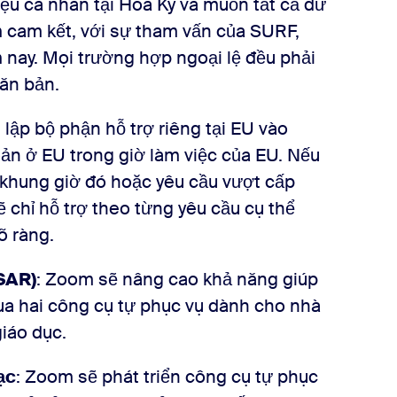
liệu cá nhân tại Hoa Kỳ và muốn tất cả dữ
m cam kết, với sự tham vấn của SURF,
 nay. Mọi trường hợp ngoại lệ đều phải
ăn bản.
 lập bộ phận hỗ trợ riêng tại EU vào
ản ở EU trong giờ làm việc của EU. Nếu
 khung giờ đó hoặc yêu cầu vượt cấp
 chỉ hỗ trợ theo từng yêu cầu cụ thể
õ ràng.
DSAR)
: Zoom sẽ nâng cao khả năng giúp
 hai công cụ tự phục vụ dành cho nhà
giáo dục.
ạc
: Zoom sẽ phát triển công cụ tự phục