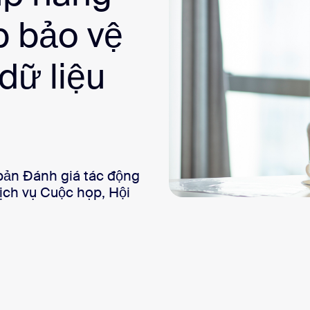
sai
p bảo vệ
dữ liệu
 Đánh giá tác động
̣ch vụ Cuộc họp, Hội