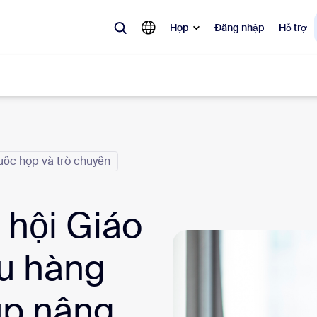
Họp
Đăng nhập
Hỗ trợ
biến
ộc họp và trò chuyện
 đang được ưa chuộng, đang thịnh hành và đang tạo tiếng vang — các 
Notes
Mee
 hội Giáo
omMate
Ro
u hàng
one
Can
úp nâng
tact Center
Thô