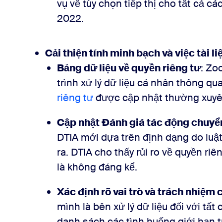
vụ về tùy chọn tiếp thị cho tất cả c
2022.
Cải thiện tính minh bạch và việc tài li
Bảng dữ liệu về quyền riêng tư
: Zo
trình xử lý dữ liệu cá nhân thông qu
riêng tư
được cập nhật thường xuyê
Cập nhật Đánh giá tác động chuyển
DTIA mới dựa trên định dạng do luật
ra. DTIA cho thấy rủi ro về quyền r
là không đáng kể.
Xác định rõ vai trò và trách nhiệm
mình là bên xử lý dữ liệu đối với tất
danh sách các tình huống giới hạn 