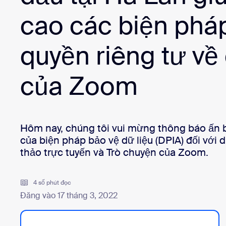
Bon
Nhà phát triển
cao các biện phá
Ứng dụng và thành phần tích hợp
quyền riêng tư về 
của Zoom
Cài đặt trên máy tính
Liên hệ
Trung tâm tải xuống
+1.888.799.9666
/
+1.888.303.1012
Hôm nay, chúng tôi vui mừng thông báo ấn bản
của biện pháp bảo vệ dữ liệu (DPIA) đối với di
thảo trực tuyến và Trò chuyện của Zoom.
4 số phút đọc
Đăng vào 17 tháng 3, 2022