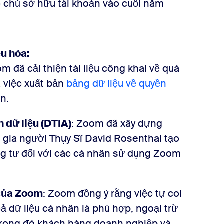
ác chủ sở hữu tài khoản vào cuối năm
ệu hóa:
om đã cải thiện tài liệu công khai về quá
a việc xuất bản
bảng dữ liệu về quyền
n.
 dữ liệu (DTIA)
: Zoom đã xây dựng
 gia người Thụy Sĩ David Rosenthal tạo
iêng tư đối với các cá nhân sử dụng Zoom
 của Zoom
: Zoom đồng ý rằng việc tự coi
 cả dữ liệu cá nhân là phù hợp, ngoại trừ
trong đó khách hàng doanh nghiệp và