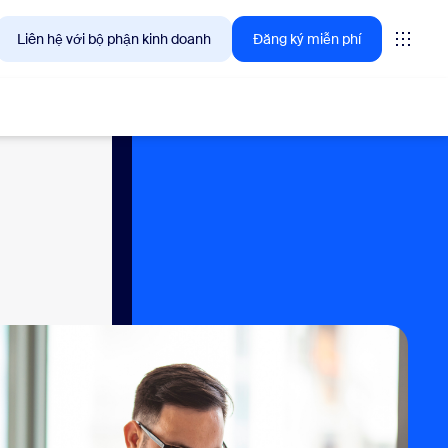
Liên hệ với bộ phận kinh doanh
Đăng ký miễn phí
giải pháp mà khách hàng Zoom quan tâm ngay lúc này.
tings
oms
vas
ng tin trải nghiệm khách hàng