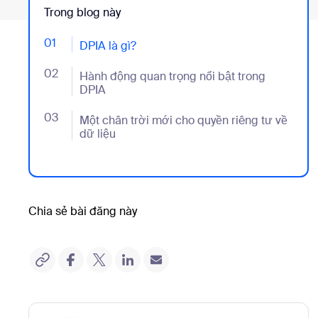
Trong blog này
01
- Jumplink to DPIA là gì?
DPIA là gì?
02
- Jumplink to Hành động quan trọng nổi bật trong D
Hành động quan trọng nổi bật trong
DPIA
03
- Jumplink to Một chân trời mới cho quyền riêng tư v
Một chân trời mới cho quyền riêng tư về
dữ liệu
Chia sẻ bài đăng này