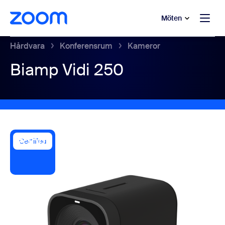
ill huvudinnehåll
 till hjälpchatt
Möten
Hårdvara
Konferensrum
Kameror
Biamp Vidi 250
Certified