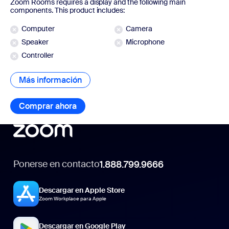
Zoom Rooms requires a display and the following main
components. This product includes:
Computer
Camera
Speaker
Microphone
Controller
Más información
Más información
Comprar ahora
Comprar ahora
Ponerse en contacto
1.888.799.9666
Descargar en Apple Store
Zoom Workplace para Apple
Descargar en Google Play