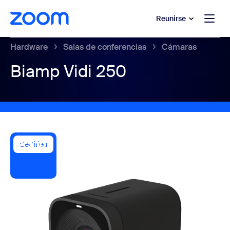
 al contenido principal
 ir al chat de ayuda
Reunirse
Hardware
Salas de conferencias
Cámaras
Biamp Vidi 250
Certified