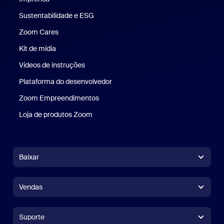
Sustentabilidade e ESG
Sustentabilidade e ESG
Zoom Cares
Zoom Cares
Kit de mídia
Kit de mídia
Vídeos de instruções
Plataforma do desenvolvedor
Zoom Empreendimentos
Zoom Ventures
Loja de produtos Zoom
Loja de produtos Zoom
Baixar
Aplicativo Zoom Workplace
Aplicativo Zoom Workplace
Vendas
Aplicativo Zoom Rooms
Aplicativo Zoom Rooms
+1.888.799.9666
Clique para chamar
Controlador do Zoom Rooms
Suporte
Suporte