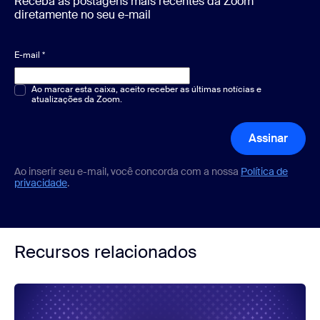
Receba as postagens mais recentes da Zoom
diretamente no seu e-mail
E-mail
*
Múltipla escolha ou resposta única
Ao marcar esta caixa, aceito receber as últimas notícias e
*
atualizações da Zoom.
Assinar
Ao inserir seu e-mail, você concorda com a nossa
Política de
privacidade
.
Recursos relacionados