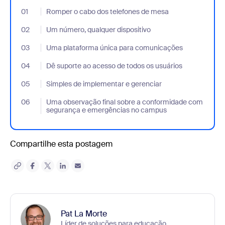
01
- Jumplink to Romper o cabo dos telefones de mesa
Romper o cabo dos telefones de mesa
02
- Jumplink to Um número, qualquer dispositivo
Um número, qualquer dispositivo
03
- Jumplink to Uma plataforma única para comunicações
Uma plataforma única para comunicações
04
- Jumplink to Dê suporte ao acesso de todos os usuários
Dê suporte ao acesso de todos os usuários
05
- Jumplink to Simples de implementar e gerenciar
Simples de implementar e gerenciar
06
- Jumplink to Uma observação final sobre a conformidade co
Uma observação final sobre a conformidade com
segurança e emergências no campus
Compartilhe esta postagem
Pat La Morte
Líder de soluções para educação