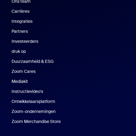
Ons team
Carrières
Vacatures
Integraties
Partners
Investeerders
druk op
Druk op
Duurzaamheid & ESG
Duurzaamheid en ESG
Zoom Cares
Zoom Cares
Mediakit
Mediakit
Instructievideo's
Ontwikkelaarsplatform
Zoom-ondernemingen
Zoom Ventures
Zoom Merchandise Store
Zoom Merchandise Store