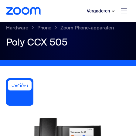
 naar hoofdinhoud gaan
 naar hulp via chat
Vergaderen
Hardware
Phone
Zoom Phone-apparaten
Poly CCX 505
Certified