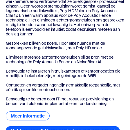
werknemers erop vertrouwen dat ze bij elk gesprek professioneel
klinken. Geen woord of stembuiging wordt gemist, dankzij de
legendarische audiokwaliteit, Poly HD Voice en Poly Acoustic
Clarity. En een warm applaus voor de Poly Acoustic Fence
technologie. Het elimineert achtergrondgeluiden om gesprekken
rustig te houden waar het lawaaiig is. Het ontwerp van de
telefoon is eenvoudig en intuïtief, zodat gebruikers meteen aan
de slag kunnen.
Gesprekken blijven op koers. Hoor elke nuance met de
toonaangevende geluidskwaliteit, met Poly HD Voice.
Elimineer storende achtergrondgeluiden bij de bron met de
technologieën Poly Acoustic Fence en NoiseBlockAI.
Eenvoudig te installeren in thuiskantoren of kantoorlocaties die
moeilijk te bekabelen zijn, met geïntegreerde WiFi
Contacten en vergaderingen zijn gemakkelijk toegankelijk, met
één tik op een kleurentouchscreen.
Eenvoudig te beheren door IT met robuuste provisioning en
beheer van telefonie-implementatie en -ondersteuning.
Meer informatie
Meer informatie