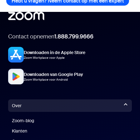
Hebt u vragen? Neem contact op met een expert
Hebt u
Contact opnemen
1.888.799.9666
Downloaden in de Apple Store
Zoom Workplace voor Apple
Downloaden van Google Play
Zoom Workplace voor Android
Over
Zoom-blog
Zoom-blog
Klanten
Klanten