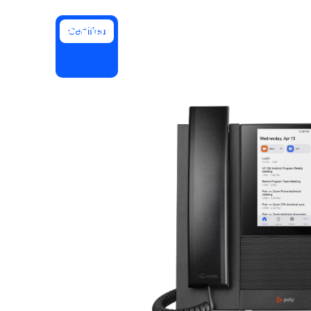
Certified
Instalar no computador
Entre em contato
Central de downloads
+1.888.799.9666
/
+1.888.303.1012