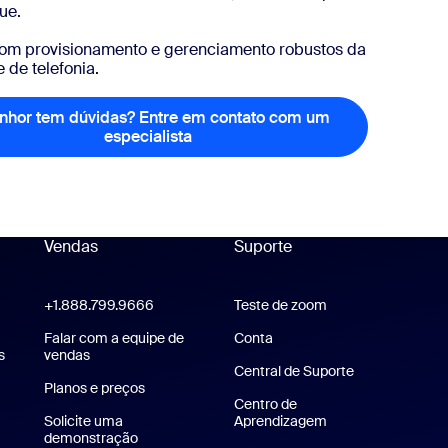
que.
, com provisionamento e gerenciamento robustos da
 de telefonia.
nhor tem dúvidas? Entre em contato com um
especialista
O senhor tem dúvidas? Entre em c
Vendas
Suporte
Suporte
+1.888.799.9666
Clique para chamar
Teste de zoom
Teste a Zoom
Zoom Workplace
Falar com a equipe de
Conta
s
Aplicativo Zoom Rooms
vendas
Central de Suporte
Central de Sup
Planos e preços
Planos e preços
Centro de
Solicite uma
Aprendizagem
Central de aprend
demonstração
Solicitar uma demonstração