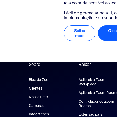
tela colorida sensível ao to
Fácil de gerenciar pela TI
implementação e do suporte
Saiba
O se
mais
Saiba mais
Sobre
Baixar
Blog do Zoom
Blog do Zoom
Aplicativo Zoom
Workplace
Aplicativo 
Clientes
Clientes
Aplicativo Zoom Room
Nosso time
Nossa equipe
Controlador do Zoom
Carreiras
Carreiras
Rooms
Integrações
Extensão para