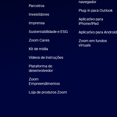
navegador
Parceiros
Plug-in para Outlook
Investidores
Aplicativo para
Imprensa
Imprensa
iPhone/iPad
Aplicativo 
Sustentabilidade e ESG
Sustentabilidade e ESG
Aplicativo para Android
Zoom Cares
Zoom Cares
Zoom em fundos
virtuais
Planos de fundo
Kit de mídia
Kit de mídia
Vídeos de instruções
Plataforma do
desenvolvedor
Zoom
Empreendimentos
Zoom Ventures
Loja de produtos Zoom
Loja de produtos Zoom