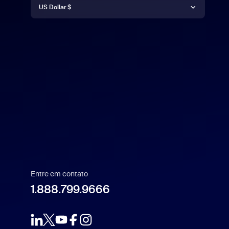
Deutsch
US Dollar $
English
US Dollar $
Español
Français
Indonesia
Italiano
Entre em contato
日本語
1.888.799.9666
1.888.799.9666
한국어