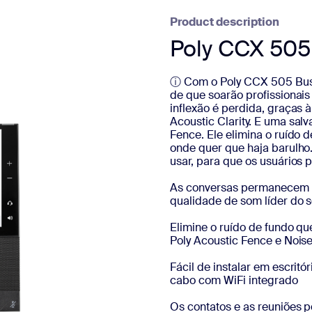
Product description
Poly CCX 505
ⓘ Com o Poly CCX 505 Busi
de que soarão profissiona
inflexão é perdida, graças 
Acoustic Clarity. E uma sal
Fence. Ele elimina o ruído
onde quer que haja barulho. 
usar, para que os usuários p
As conversas permanecem n
qualidade de som líder do s
Elimine o ruído de fundo qu
Poly Acoustic Fence e Nois
Fácil de instalar em escritó
cabo com WiFi integrado
Os contatos e as reuniões 