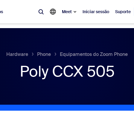
os
Meet
Iniciar sessão
Suporte
lar
tá em alta, a tendência do momento, o que está gerando repercussão 
o.
Hardware
Phone
Equipamentos do Zoom Phone
Poly CCX 505
Notes
Mee
omMate
Ro
one
Can
tact Center
Ins
sai