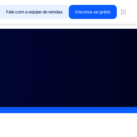
Fale com a equipe de vendas
Inscreva-se grátis
— as soluções que os clientes Zoom estão buscando no
tings
oms
vas
ights de CX