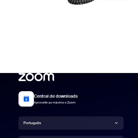
Central de downloads
Aproveite ao máximo o Zoom
Idioma
Português
Moeda