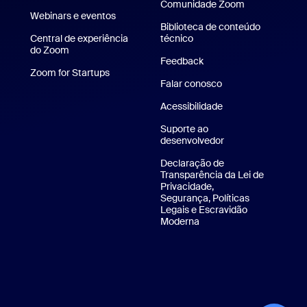
Comunidade Zoom
Webinars e eventos
Biblioteca de conteúdo
Central de experiência
técnico
Biblioteca de conteúdo té
do Zoom
Central de experiência do Zoom
Feedback
para iPhone/iPad
Zoom for Startups
Zoom for Startups
Falar conosco
Falar conosco
Aplicativo para Android
Acessibilidade
 virtuais da Zoom
Suporte ao
desenvolvedor
Suporte ao desenv
Declaração de
Transparência da Lei de
Privacidade,
Segurança, Políticas
Legais e Escravidão
Moderna
Declaração de transparê