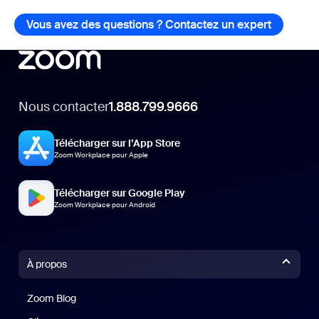
Vous avez des questions ? Contactez un expert
Vous ave
Nous contacter
1.888.799.9666
Télécharger sur l’App Store
Zoom Workplace pour Apple
Télécharger sur Google Play
Zoom Workplace pour Android
À propos
Zoom Blog
Zoom Blog