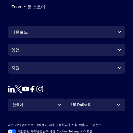
Zoom 제품 스토어
Zoom 제품 스토어
다운로드
Zoom Workplace 앱
Zoom Workplace 앱
영업
Zoom Rooms 앱
Zoom Rooms 앱
+1 888-799-9666
클릭하여 통화
Zoom Rooms Controller
지원
지원
영업팀에 문의
브라우저 확장프로그램
테스트 줌
플랜 & 가격
Outlook 플러그인
계정
데모 요청하기
iPhone 및 iPad 앱
iPhone 및 iPad 앱
언어
통화
지원 센터
지원 센터
웨비나 및 이벤트
Android 앱
한국어
Android 앱
US Dollar $
학습 센터
Zoom 체험 센터
Zoom 체험 센터
Zoom 가상 배경
Deutsch
US Dollar $
Zoom 커뮤니티
Zoom for Startups
Zoom for Startups
약관
개인정보 보호
신뢰 센터
허용 가능한 사용 지침
법률 및 규정 준수
English
기술 콘텐츠 라이브러리
기술 콘텐츠 라이브러리
개인정보 처리방침 선택 사항
Cookies Settings
사이트맵
사이트맵