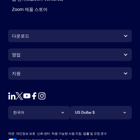
Zoom 제품 스토어
Zoom 제품 스토어
다운로드
Zoom Workplace 앱
Zoom Workplace 앱
영업
Zoom Rooms 앱
Zoom Rooms 앱
+1 888-799-9666
클릭하여 통화
Zoom Rooms Controller
지원
지원
영업팀에 문의
브라우저 확장프로그램
테스트 줌
플랜 & 가격
Outlook 플러그인
계정
데모 요청하기
iPhone 및 iPad 앱
iPhone 및 iPad 앱
언어
통화
지원 센터
지원 센터
웨비나 및 이벤트
Android 앱
한국어
Android 앱
US Dollar $
학습 센터
Zoom 체험 센터
Zoom 체험 센터
Zoom 가상 배경
Deutsch
US Dollar $
Zoom 커뮤니티
Zoom for Startups
Zoom for Startups
약관
개인정보 보호
신뢰 센터
허용 가능한 사용 지침
법률 및 규정 준수
English