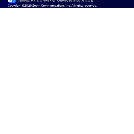
기술 콘텐츠 라이브러리
기술 콘텐츠 라이브러리
개인정보 처리방침 선택 사항
Cookies Settings
사이트맵
사이트맵
Copyright ©2026 Zoom Communications, Inc. All rights reserved.
Español
피드백
문의하기
문의처
Français
접근성
日本語
개발자 지원
한국어
개인 정보 보호, 보안, 법률 정책 및 현대판 노예방지법 투명성
Polski
선언문
Português
Türkçe