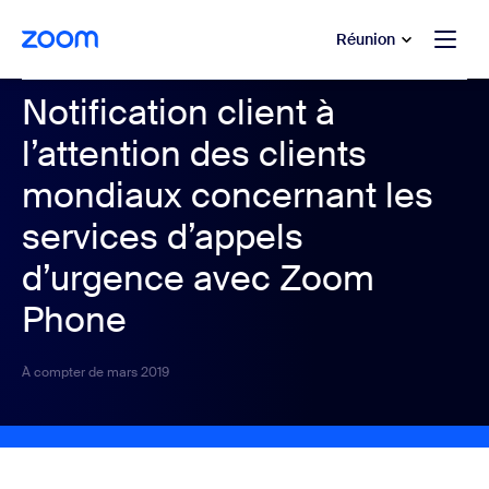
u contenu principal
r au chat d’aide
Réunion
Notification client à
l’attention des clients
mondiaux concernant les
services d’appels
d’urgence avec Zoom
Phone
À compter de mars 2019