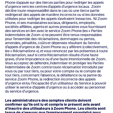
Phone s’appuie sur des tierces parties pour rediriger les appels
d’urgence vers les centres d’appels d’urgence locaux. Zoom
décline toute responsabilité dans le cas où une tierce partie
redirigerait des appels de manière incorrecte ou si les données
utilisées pour rediriger les appels s’avéraient inexactes. Ni Zoom
Phone, ni ses mandataires sociaux, dirigeants, employés,
sociétés affiliées, agents et autres prestataires vous fournissant
des services en lien avec le service Zoom Phone (les « Parties
indemnisées de Zoom ») ne peuvent être tenus responsables
pour l’ensemble des réclamations, dommages ou pertes,
amendes, pénalités, coûts et dépenses résultant du Service
d’appels d’urgence de Zoom Phone ou y afférent (collectivement,
les « Réclamations »), et vous renoncez par les présentes à toute
Réclamation, sauf si cette Réclamation résulte d’une faute
grave, d’une imprudence ou d’une faute intentionnelle de Zoom.
Vous acceptez de défendre, indemniser et protéger les Parties
indemnisées de Zoom contre toute réclamation introduite par
vous ou par tout tiers, ou pour votre compte ou le compte de
tout tiers, concernant l’absence, la défaillance ou la panne du
service Zoom Phone, la redirection incorrecte des appels
d’urgence et/ou l’incapacité d’un utilisateur du Service à pouvoir
utiliser le service d’appels d’urgence ou à accéder au personnel
du service d’urgence.
Les administrateurs des comptes clients doivent
confirmer qu’ils ont lu et compris le présent avis avant
d’inscrire des utilisateurs à Zoom Phone. Les clients sont
tenus de s’assurer que l’emplacement enregistré pour