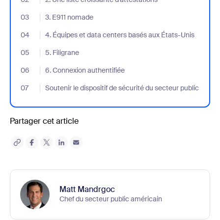
03
- Jumplink to 3. E911 nomade
3. E911 nomade
04
- Jumplink to 4. Équipes et data centers basés aux États-Unis
4. Équipes et data centers basés aux États-Unis
05
- Jumplink to 5. Filigrane
5. Filigrane
06
- Jumplink to 6. Connexion authentifiée
6. Connexion authentifiée
07
- Jumplink to Soutenir le dispositif de sécurité du secteur public
Soutenir le dispositif de sécurité du secteur public
Partager cet article
Matt Mandrgoc
Chef du secteur public américain