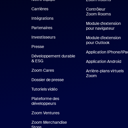
Carrières
Carrières
Contrôleur
Zoom Rooms
Intégrations
Module d'extension
Partenaires
pour navigateur
Investisseurs
Module d’extension
pour Outlook
Presse
Presse
Application IPhone/IPa
Développement durable
& ESG
Développement durable et critères ESG
Application Android
App
Zoom Cares
Zoom Cares
Arrière-plans virtuels
Zoom
Arrière-plans vir
Dossier de presse
Kit support
Tutoriels vidéo
Plateforme des
développeurs
Zoom Ventures
Zoom Ventures
Zoom Merchandise
Store
Zoom Merchandise Store