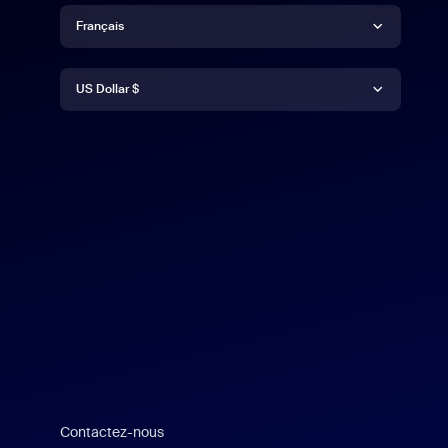
Langue
Français
Devise
Deutsch
US Dollar $
English
US Dollar $
Español
Français
Indonesia
Italiano
日本語
Contactez-nous