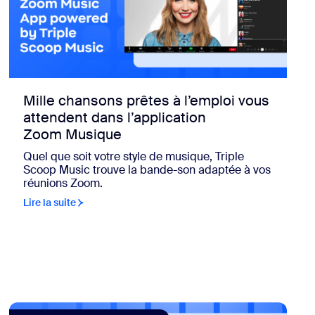
Mille chansons prêtes à l’emploi vous
attendent dans l’application
Zoom Musique
Quel que soit votre style de musique, Triple
Scoop Music trouve la bande-son adaptée à vos
réunions Zoom.
Lire la suite
e les risques et améliorer la conformité
tures numériques, qui a transformé la façon dont les gens conc
view: Zoom Phone dans Salesloft pour améliorer l’engagem