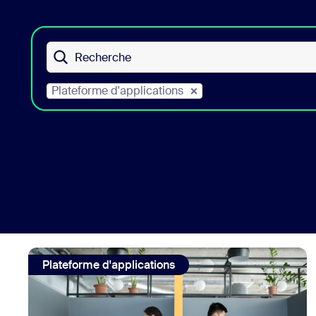
Bon
Développement
Applications et intégrations
Recherche
Plateforme d'applications
Installer sur ordinateur
Contactez-nous
Centre de téléchargement
+1.888.799.9666
/
+1.888.303.101
view: Collaborez comme si vous étiez dans la même pièc
Plateforme d'applications