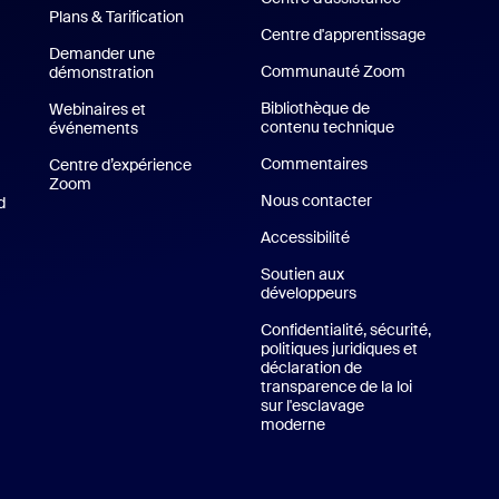
Plans & Tarification
Forfaits et tarification
Centre d'apprentissage
Demander une
Communauté Zoom
démonstration
Demander une démo
Bibliothèque de
Webinaires et
contenu technique
Bibliothèque d
événements
Commentaires
Centre d’expérience
Zoom
Centre d’expérience Zoom
Nous contacter
Contact Us
d
Appli iPhone / iPad
Accessibilité
li Android
Soutien aux
développeurs
Assistance pour les
tuels de Zoom
Confidentialité, sécurité,
politiques juridiques et
déclaration de
transparence de la loi
sur l'esclavage
moderne
Confidentialité, sécurité