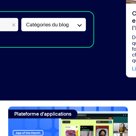
sai
C
e
Catégories du blog
l
D
q
f
2
c
q
Li
e, même si ce n’est pas le cas.
view: Rationalisez la conception et le développement de
Plateforme d'applications