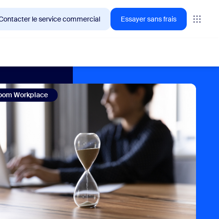
Contacter le service commercial
Essayer sans frais
oom Workplace
ientèle de Zoom en ce moment.
tings
oms
vas
formance CX