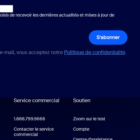
isis de recevoir les dernières actualités et mises à jour de
S’abonner
 e-mail, vous acceptez notre
Politique de confidentialité
.
Service commercial
Soutien
soutien
1.888.799.9666
Cliquer pour appeler
Zoom sur le test
Tester Zoom
cation Zoom Workplace
Contacter le service
Compte
commercial
Centre d'assistance
Centre d'assi
ion Zoom Rooms