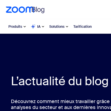
u contenu principal
r au chat d’aide
Produits
IA
Solutions
Tarification
Populaire
Popu
Les solut
Zoom Workplace
My 
Services Zoom pour les
L’actualité du blo
entreprises
Zo
Zoom CX
Ph
Découvrez comment mieux travailler grâce 
Zoom AI
Con
analyses du secteur et aux dernières inno