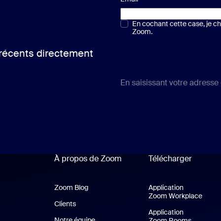
Choix multiple ou unique
En cochant cette case, je cho
*
Zoom.
 récents directement
En saisissant votre adresse
À propos de Zoom
Télécharger
Zoom Blog
Zoom Blog
Application
Zoom Workplace
Appli
Clients
Clients
Application
Notre équipe
Notre équipe
Zoom Rooms
Applicat