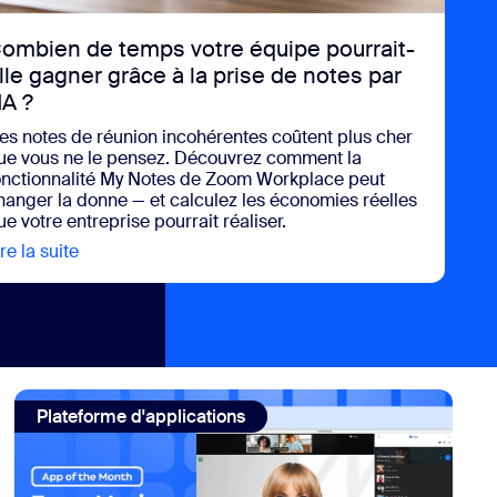
ombien de temps votre équipe pourrait-
lle gagner grâce à la prise de notes par
’IA ?
es notes de réunion incohérentes coûtent plus cher
ue vous ne le pensez. Découvrez comment la
onctionnalité My Notes de Zoom Workplace peut
hanger la donne — et calculez les économies réelles
ue votre entreprise pourrait réaliser.
re la suite
view Combien de temps votre équipe pourrait-elle ga
 produits avec l’application incontournable de Figma pour Zo
view: Mille chansons prêtes à l’emploi vous attendent dans
Plateforme d'applications