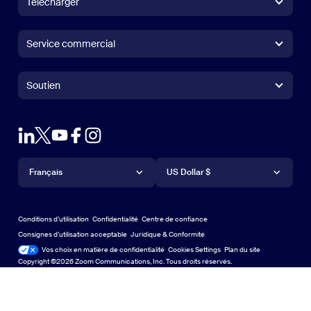
Télécharger
Application Zoom Workplace
Application Zoom Workplace
Service commercial
Application Zoom Rooms
Application Zoom Rooms
1.888.799.9666
Cliquer pour appeler
Contrôleur Zoom Rooms
Soutien
soutien
Contacter le service commercial
Module d'extension pour navigateur
Zoom sur le test
Tester Zoom
Plans & Tarification
Forfaits et tarification
Module d’extension pour Outlook
Compte
Demander une démonstration
Demander une démo
Application IPhone/IPad
Appli iPhone / iPad
Langue
Devise
Centre d'assistance
Centre d'assistance
Webinaires et événements
Application Android
Français
Appli Android
US Dollar $
Centre d'apprentissage
Centre d’expérience Zoom
Centre d’expérience Zoom
Arrière-plans virtuels Zoom
Arrière-plans virtuels de Zoom
Deutsch
US Dollar $
Communauté Zoom
Conditions d’utilisation
Confidentialité
Centre de confiance
English
Bibliothèque de contenu technique
Bibliothèque de contenu tech
Consignes d’utilisation acceptable
Juridique & Conformité
Conformité juridique
Vos choix en matière de confidentialité
Cookies Settings
Plan du site
Plan du site
Español
Commentaires
Copyright ©2026 Zoom Communications, Inc. Tous droits réservés.
Nous contacter
Contact Us
Français
Accessibilité
日本語