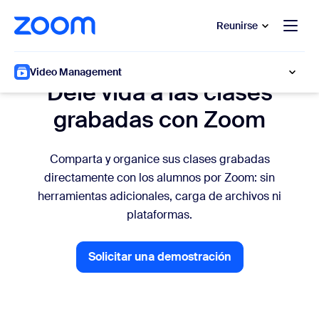
 al contenido principal
 ir al chat de ayuda
Reunirse
Profesorado académico
Video Management
Dele vida a las clases
grabadas con Zoom
Comparta y organice sus clases grabadas
directamente con los alumnos por Zoom: sin
herramientas adicionales, carga de archivos ni
plataformas.
Solicitar una demostración
Solicitar una demostración