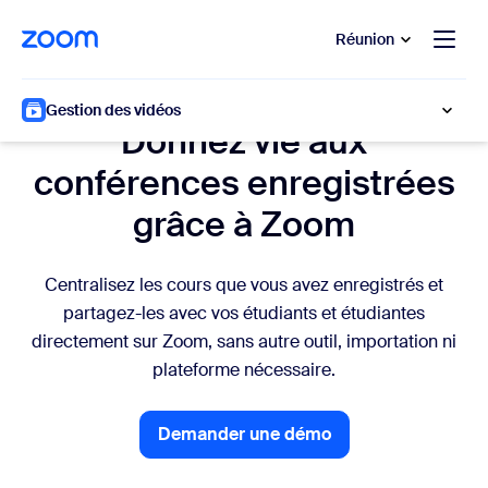
u contenu principal
r au chat d’aide
Réunion
Personnel universitaire
Gestion des vidéos
Donnez vie aux
conférences enregistrées
grâce à Zoom
Centralisez les cours que vous avez enregistrés et
partagez-les avec vos étudiants et étudiantes
directement sur Zoom, sans autre outil, importation ni
plateforme nécessaire.
Demander une démo
Demander une démo