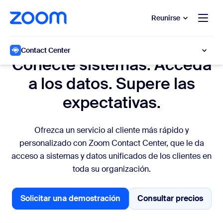
 al contenido principal
 ir al chat de ayuda
Reunirse
Orquestación de ámbito empresarial
Contact Center
Conecte sistemas. Acceda
a los datos. Supere las
expectativas.
Ofrezca un servicio al cliente más rápido y
personalizado con Zoom Contact Center, que le da
acceso a sistemas y datos unificados de los clientes en
toda su organización.
Solicitar una demostración
Consultar precios
Solicitar una demostración
Consultar pre