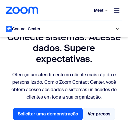
 conteúdo principal
a o chat de ajuda
Meet
Orquestração em toda a empresa
Contact Center
Conecte sistemas. Acesse
dados. Supere
expectativas.
Ofereça um atendimento ao cliente mais rápido e
personalizado. Com o Zoom Contact Center, você
obtém acesso aos dados e sistemas unificados de
clientes em toda a sua organização.
Solicitar uma demonstração
Ver preços
Solicitar uma demonstração
Ver preços