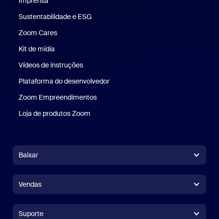
Imprensa
Imprensa
Sustentabilidade e ESG
Sustentabilidade e ESG
Zoom Cares
Zoom Cares
Kit de mídia
Kit de mídia
Vídeos de instruções
Plataforma do desenvolvedor
Zoom Empreendimentos
Zoom Ventures
Loja de produtos Zoom
Loja de produtos Zoom
Baixar
Aplicativo Zoom Workplace
Aplicativo Zoom Workplace
Vendas
Aplicativo Zoom Rooms
Aplicativo Zoom Rooms
+1.888.799.9666
Clique para chamar
Controlador do Zoom Rooms
Suporte
Suporte