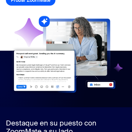
Probar ZoomMate
Probar ZoomMate
Destaque en su puesto con
ZoomMate a su lado