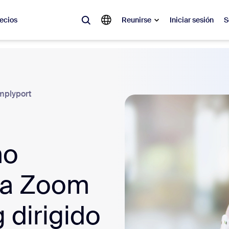
ecios
Reunirse
Iniciar sesión
S
lar
olicitado, lo que está en tendencia, lo que genera expectativa: las solu
 momento.
plyport
 notas
Reu
mo
omMate
Ro
one
Can
iza Zoom
tro de contacto
Inf
 dirigido
sai