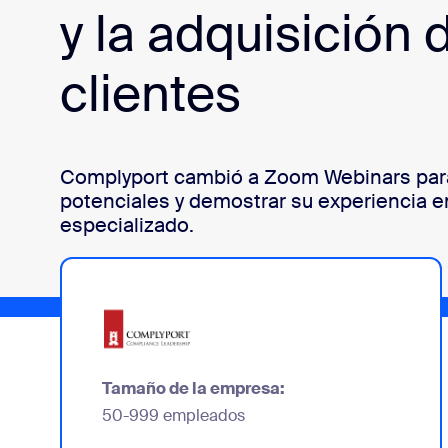
y la adquisición 
clientes
Instalar en el escritorio
Iniciar contacto
Centro de descargas
+1.888.799.9666
/
+1.888.303.1012
Complyport cambió a Zoom Webinars para 
potenciales y demostrar su experiencia e
especializado.
Tamaño de la empresa:
50-999 empleados