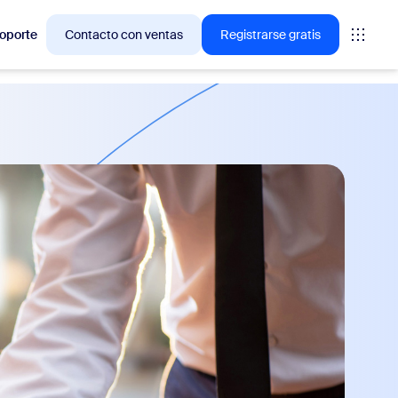
oporte
Contacto con ventas
Registrarse gratis
ciones en las que los clientes de Zoom están interesados
niones
oms
vas
ormación de CX