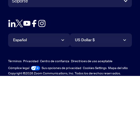
Soporte
Soporte
Contacto con ventas
Extensión para navegadores
Zoom de prueba
Probar Zoom
Planes y precios
Planes y precios
Complemento de Outlook
Cuenta
Solicitar una demostración
Solicitar una demostración
Aplicación de iPhone/iPad
Aplicación de iPhone/iPad
Idioma
Moneda
Centro de soporte
Centro de soporte
Seminarios web y eventos
Aplicación de Android
Español
Aplicación de Android
US Dollar $
Centro de Aprendizaje
Centro de Aprendizaje
Centro de experiencia de Zoom
Centro de experiencia de Zoom
Fondos virtuales con zoom
Fondos virtuales de Zoom
Deutsch
US Dollar $
Comunidad de Zoom
Zoom for Startups
Zoom for Startups
Términos
Privacidad
Centro de confianza
Directrices de uso aceptable
English
Biblioteca de contenido técnico
Biblioteca de contenido técnico
Cómplice legal
Legal y cumplimiento
Sus opciones de privacidad
Cookies Settings
Mapa del sitio
Mapa del sitio
Copyright ©2026 Zoom Communications, Inc. Todos los derechos reservados.
Español
Comentarios
Contacto
Contacto
Français
Accesibilidad
日本語
Soporte para desarrolladores
Soporte para desarrolladores
Português
Declaración de transparencia de la Ley de privacidad,
seguridad, políticas legales y esclavitud moderna
Privacidad, segu