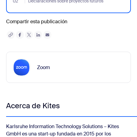
02
- Jumplink to Declaraciones sobre proyectos futuros
Declaraciones sobre proyectos futuros
Compartir esta publicación
Zoom
Acerca de Kites
Karlsruhe Information Technology Solutions – Kites
GmbH es una start-up fundada en 2015 por los