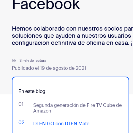
Facebook
Desarrolladores
Bon
Aplicaciones e integraciones
Hemos colaborado con nuestros socios para
soluciones que ayuden a nuestros usuarios a
configuración definitiva de oficina en casa. 
Instalar en el escritorio
Iniciar contacto
Centro de descargas
+1.888.799.9666
/
+1.888.303.1012
3 min de lectura
Publicado el 19 de agosto de 2021
En este blog
01
- Jumplink to Segunda generación de Fire TV Cube
Segunda generación de Fire TV Cube de
Amazon
02
- Jumplink to DTEN GO con DTEN Mate
DTEN GO con DTEN Mate