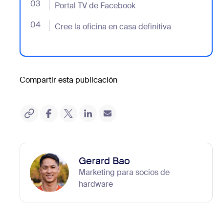
03
- Jumplink to Portal TV de Facebook
Portal TV de Facebook
04
- Jumplink to Cree la oficina en casa definitiva
Cree la oficina en casa definitiva
Compartir esta publicación
Gerard Bao
Marketing para socios de
hardware