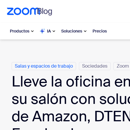
 al contenido principal
 ir al chat de ayuda
Productos
IA
Soluciones
Precios
Categorías
Popular
Popu
Salas y espacios de trabajo
Sociedades
Zoom 
Lo más s
Zoom Workplace
en este
Lleve la oficina e
Servicios comerciales de Zoom
Mis
su salón con solu
Zoom CX
Zo
de Amazon, DTEN
Ph
IA de Zoom
Cen